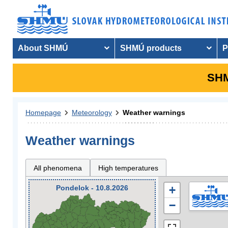
About SHMÚ
SHMÚ products
P
SHM
Homepage
Meteorology
Weather warnings
Weather warnings
All phenomena
High temperatures
Pondelok - 10.8.2026
+
−