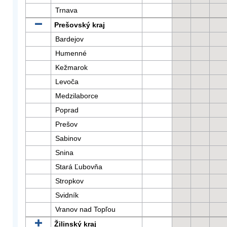
Trnava
Prešovský kraj
Bardejov
Humenné
Kežmarok
Levoča
Medzilaborce
Poprad
Prešov
Sabinov
Snina
Stará Ľubovňa
Stropkov
Svidník
Vranov nad Topľou
Žilinský kraj