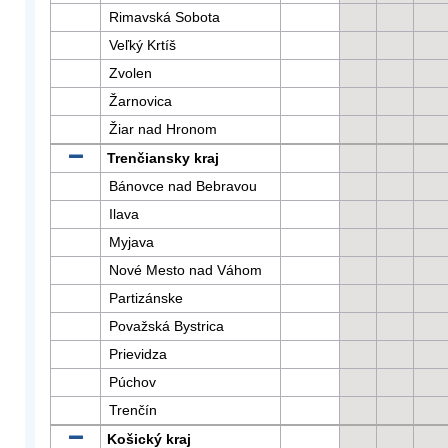
Rimavská Sobota
Veľký Krtíš
Zvolen
Žarnovica
Žiar nad Hronom
Trenčiansky kraj
Bánovce nad Bebravou
Ilava
Myjava
Nové Mesto nad Váhom
Partizánske
Považská Bystrica
Prievidza
Púchov
Trenčín
Košický kraj