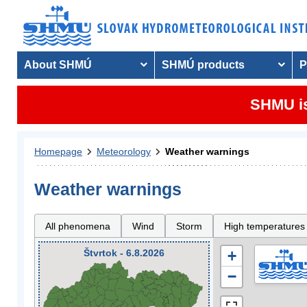
About SHMÚ
SHMÚ products
P
SHMU is
Homepage
Meteorology
Weather warnings
Weather warnings
All phenomena
Wind
Storm
High temperatures
Štvrtok - 6.8.2026
+
−