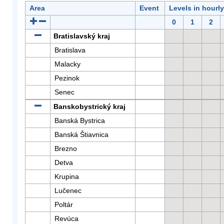
Area
Event
Levels in hourl
0
1
2
Bratislavský kraj
Bratislava
Malacky
Pezinok
Senec
Banskobystrický kraj
Banská Bystrica
Banská Štiavnica
Brezno
Detva
Krupina
Lučenec
Poltár
Revúca