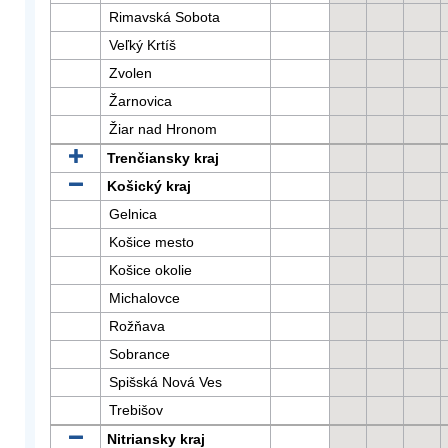
Rimavská Sobota
Veľký Krtíš
Zvolen
Žarnovica
Žiar nad Hronom
Trenčiansky kraj
Košický kraj
Gelnica
Košice mesto
Košice okolie
Michalovce
Rožňava
Sobrance
Spišská Nová Ves
Trebišov
Nitriansky kraj