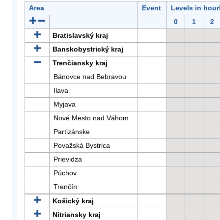
Area
Event
Levels in hour
0
1
2
Bratislavský kraj
Banskobystrický kraj
Trenčiansky kraj
Bánovce nad Bebravou
Ilava
Myjava
Nové Mesto nad Váhom
Partizánske
Považská Bystrica
Prievidza
Púchov
Trenčín
Košický kraj
Nitriansky kraj