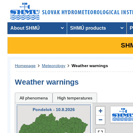
About SHMÚ
SHMÚ products
P
SHM
Homepage
Meteorology
Weather warnings
Weather warnings
All phenomena
High temperatures
Pondelok - 10.8.2026
+
−