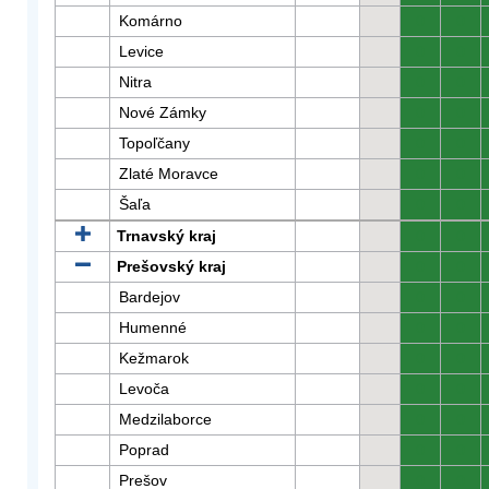
Komárno
0
0
Levice
0
0
Nitra
0
0
Nové Zámky
0
0
Topoľčany
0
0
Zlaté Moravce
0
0
Šaľa
0
0
Trnavský kraj
0
0
Prešovský kraj
0
0
Bardejov
0
0
Humenné
0
0
Kežmarok
0
0
Levoča
0
0
Medzilaborce
0
0
Poprad
0
0
Prešov
0
0