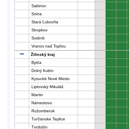
Sabinov
0
0
Snina
0
0
Stará Ľubovňa
0
0
Stropkov
0
0
Svidník
0
0
Vranov nad Topľou
0
0
Žilinský kraj
0
0
Bytča
0
0
Dolný Kubín
0
0
Kysucké Nové Mesto
0
0
Liptovský Mikuláš
0
0
Martin
0
0
Námestovo
0
0
Ružomberok
0
0
Turčianske Teplice
0
0
Tvrdošín
0
0