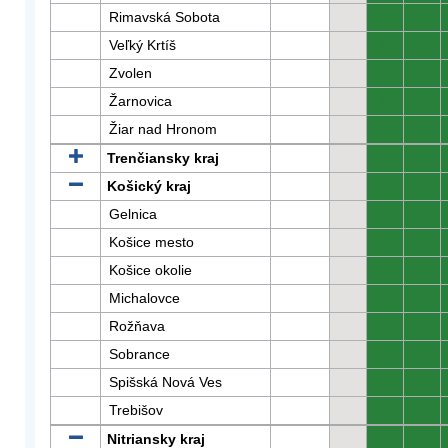
Rimavská Sobota
0
0
Veľký Krtíš
0
0
Zvolen
0
0
Žarnovica
0
0
Žiar nad Hronom
0
0
Trenčiansky kraj
0
0
Košický kraj
0
0
Gelnica
0
0
Košice mesto
0
0
Košice okolie
0
0
Michalovce
0
0
Rožňava
0
0
Sobrance
0
0
Spišská Nová Ves
0
0
Trebišov
0
0
Nitriansky kraj
0
0