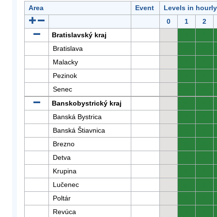
Area
Event
Levels in hourl
0
1
2
Bratislavský kraj
0
0
Bratislava
0
0
Malacky
0
0
Pezinok
0
0
Senec
0
0
Banskobystrický kraj
0
0
Banská Bystrica
0
0
Banská Štiavnica
0
0
Brezno
0
0
Detva
0
0
Krupina
0
0
Lučenec
0
0
Poltár
0
0
Revúca
0
0