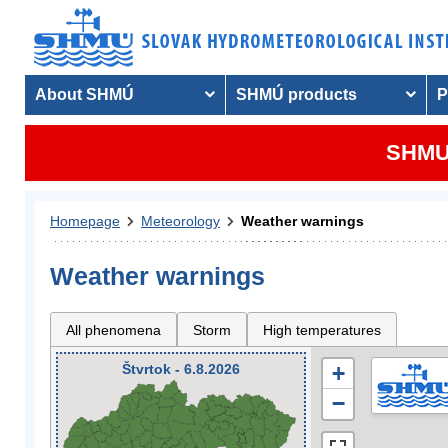
About SHMÚ
SHMÚ products
P
SHMU 
Homepage
Meteorology
Weather warnings
Weather warnings
All phenomena
Storm
High temperatures
Štvrtok - 6.8.2026
+
−