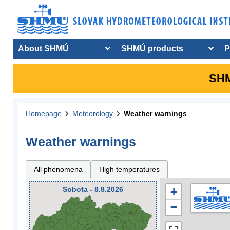
About SHMÚ
SHMÚ products
P
SHM
Homepage
Meteorology
Weather warnings
Weather warnings
All phenomena
High temperatures
Sobota - 8.8.2026
+
−