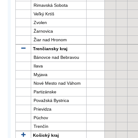
Rimavská Sobota
Veľký Krtíš
Zvolen
Žarnovica
Žiar nad Hronom
Trenčiansky kraj
Bánovce nad Bebravou
Ilava
Myjava
Nové Mesto nad Váhom
Partizánske
Považská Bystrica
Prievidza
Púchov
Trenčín
Košický kraj