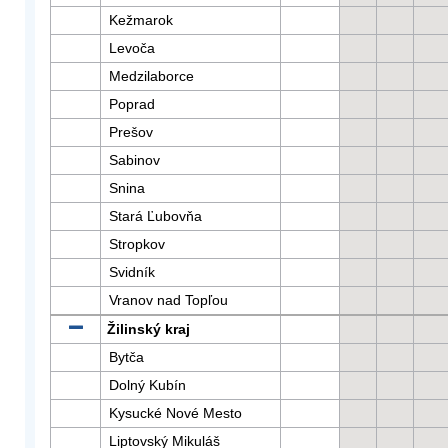
Kežmarok
Levoča
Medzilaborce
Poprad
Prešov
Sabinov
Snina
Stará Ľubovňa
Stropkov
Svidník
Vranov nad Topľou
Žilinský kraj
Bytča
Dolný Kubín
Kysucké Nové Mesto
Liptovský Mikuláš