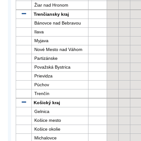
Žiar nad Hronom
Trenčiansky kraj
Bánovce nad Bebravou
Ilava
Myjava
Nové Mesto nad Váhom
Partizánske
Považská Bystrica
Prievidza
Púchov
Trenčín
Košický kraj
Gelnica
Košice mesto
Košice okolie
Michalovce