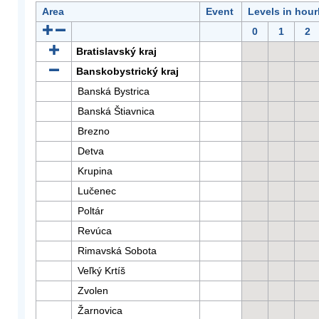
Area
Event
Levels in hour
0
1
2
Bratislavský kraj
Banskobystrický kraj
Banská Bystrica
Banská Štiavnica
Brezno
Detva
Krupina
Lučenec
Poltár
Revúca
Rimavská Sobota
Veľký Krtíš
Zvolen
Žarnovica