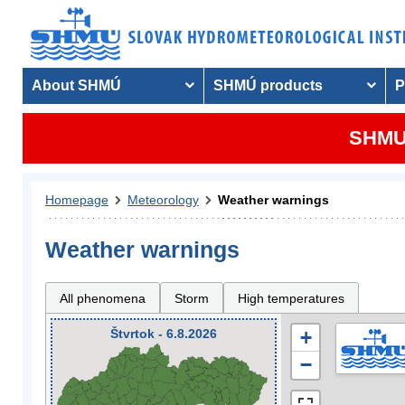
About SHMÚ
SHMÚ products
P
SHMU 
Homepage
Meteorology
Weather warnings
Weather warnings
All phenomena
Storm
High temperatures
Štvrtok - 6.8.2026
+
−