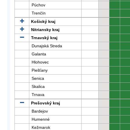
Púchov
0
0
Trenčín
0
0
Košický kraj
0
0
Nitriansky kraj
0
0
Trnavský kraj
0
0
Dunajská Streda
0
0
Galanta
0
0
Hlohovec
0
0
Piešťany
0
0
Senica
0
0
Skalica
0
0
Trnava
0
0
Prešovský kraj
0
0
Bardejov
0
0
Humenné
0
0
Kežmarok
0
0