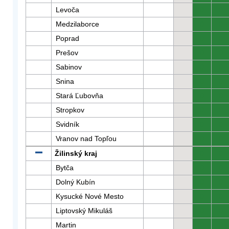
Levoča
0
0
Medzilaborce
0
0
Poprad
0
0
Prešov
0
0
Sabinov
0
0
Snina
0
0
Stará Ľubovňa
0
0
Stropkov
0
0
Svidník
0
0
Vranov nad Topľou
0
0
Žilinský kraj
0
0
Bytča
0
0
Dolný Kubín
0
0
Kysucké Nové Mesto
0
0
Liptovský Mikuláš
0
0
Martin
0
0