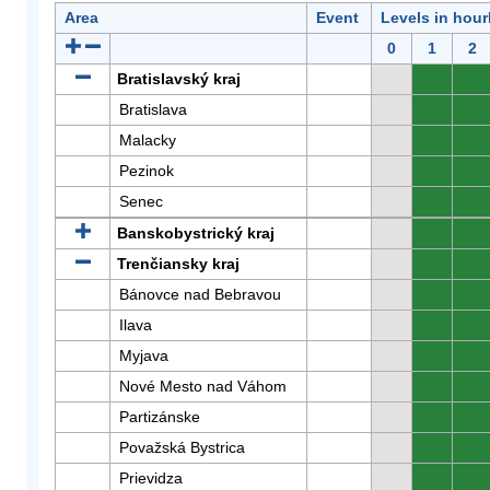
Area
Event
Levels in hour
0
1
2
Bratislavský kraj
0
0
Bratislava
0
0
Malacky
0
0
Pezinok
0
0
Senec
0
0
Banskobystrický kraj
0
0
Trenčiansky kraj
0
0
Bánovce nad Bebravou
0
0
Ilava
0
0
Myjava
0
0
Nové Mesto nad Váhom
0
0
Partizánske
0
0
Považská Bystrica
0
0
Prievidza
0
0