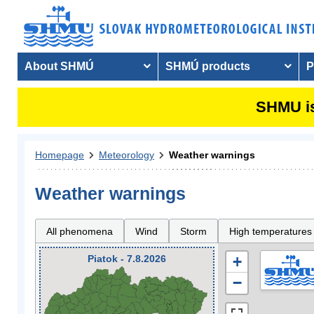
About SHMÚ
SHMÚ products
P
SHMU is
Homepage
Meteorology
Weather warnings
Weather warnings
All phenomena
Wind
Storm
High temperatures
Piatok - 7.8.2026
+
−