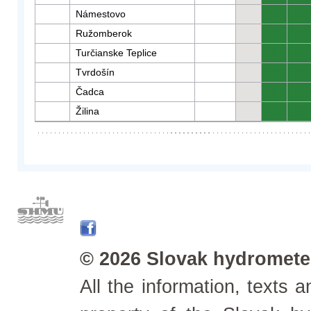
Námestovo
0
0
Ružomberok
0
0
Turčianske Teplice
0
0
Tvrdošín
0
0
Čadca
0
0
Žilina
0
0
© 2026 Slovak hydrometeo
All the information, texts