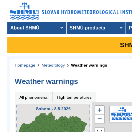
About SHMÚ
SHMÚ products
P
SHM
Homepage
Meteorology
Weather warnings
Weather warnings
All phenomena
High temperatures
Sobota - 8.8.2026
+
−