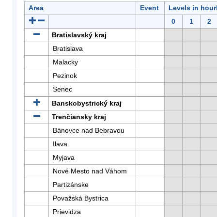
Area
Event
Levels in hour
0
1
2
Bratislavský kraj
Bratislava
Malacky
Pezinok
Senec
Banskobystrický kraj
Trenčiansky kraj
Bánovce nad Bebravou
Ilava
Myjava
Nové Mesto nad Váhom
Partizánske
Považská Bystrica
Prievidza