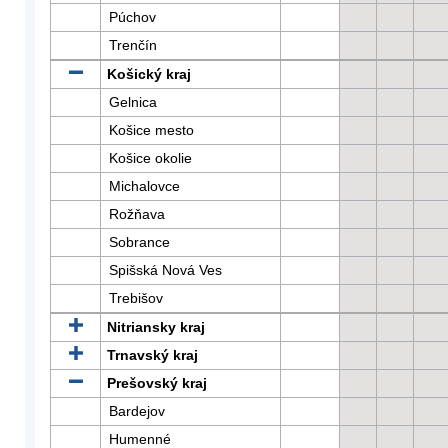
Púchov
Trenčín
Košický kraj
Gelnica
Košice mesto
Košice okolie
Michalovce
Rožňava
Sobrance
Spišská Nová Ves
Trebišov
Nitriansky kraj
Trnavský kraj
Prešovský kraj
Bardejov
Humenné