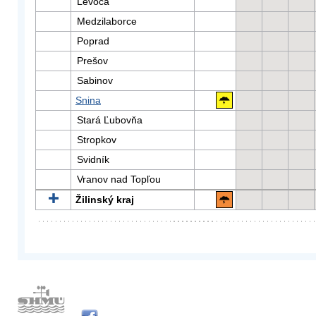
Levoča
Medzilaborce
Poprad
Prešov
Sabinov
Snina
Stará Ľubovňa
Stropkov
Svidník
Vranov nad Topľou
Žilinský kraj