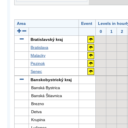
Area
Event
Levels in hour
0
1
2
Bratislavský kraj
Bratislava
Malacky
Pezinok
Senec
Banskobystrický kraj
Banská Bystrica
Banská Štiavnica
Brezno
Detva
Krupina
Lučenec