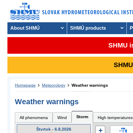
About SHMÚ
SHMÚ products
P
SHMU is
SHMU i
Homepage
Meteorology
Weather warnings
Weather warnings
Storm
All phenomena
Wind
High temperatures
Štvrtok - 6.8.2026
+