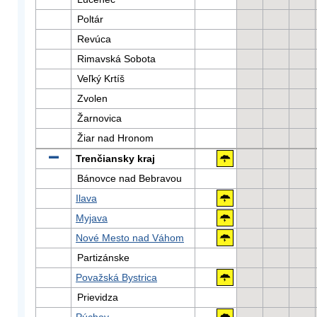
Poltár
Revúca
Rimavská Sobota
Veľký Krtíš
Zvolen
Žarnovica
Žiar nad Hronom
Trenčiansky kraj
Bánovce nad Bebravou
Ilava
Myjava
Nové Mesto nad Váhom
Partizánske
Považská Bystrica
Prievidza