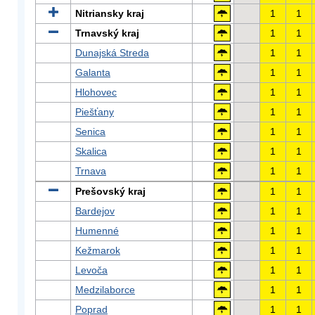
Nitriansky kraj
1
1
Trnavský kraj
1
1
Dunajská Streda
1
1
Galanta
1
1
Hlohovec
1
1
Piešťany
1
1
Senica
1
1
Skalica
1
1
Trnava
1
1
Prešovský kraj
1
1
Bardejov
1
1
Humenné
1
1
Kežmarok
1
1
Levoča
1
1
Medzilaborce
1
1
Poprad
1
1