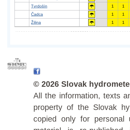
Tvrdošín
1
1
Čadca
1
1
Žilina
1
1
© 2026 Slovak hydrometeo
All the information, texts
property of the Slovak h
copied only for personal