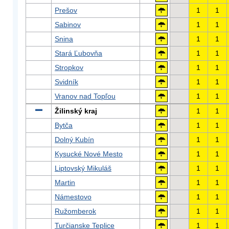
Prešov
1
1
Sabinov
1
1
Snina
1
1
Stará Ľubovňa
1
1
Stropkov
1
1
Svidník
1
1
Vranov nad Topľou
1
1
Žilinský kraj
1
1
Bytča
1
1
Dolný Kubín
1
1
Kysucké Nové Mesto
1
1
Liptovský Mikuláš
1
1
Martin
1
1
Námestovo
1
1
Ružomberok
1
1
Turčianske Teplice
1
1