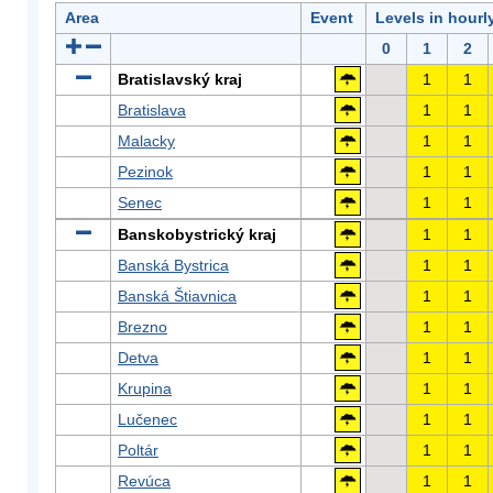
Area
Event
Levels in hourl
0
1
2
Bratislavský kraj
1
1
Bratislava
1
1
Malacky
1
1
Pezinok
1
1
Senec
1
1
Banskobystrický kraj
1
1
Banská Bystrica
1
1
Banská Štiavnica
1
1
Brezno
1
1
Detva
1
1
Krupina
1
1
Lučenec
1
1
Poltár
1
1
Revúca
1
1