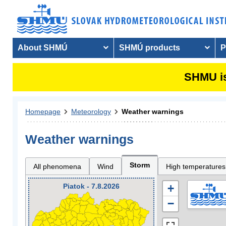
About SHMÚ
SHMÚ products
P
SHMU is
Homepage
Meteorology
Weather warnings
Weather warnings
Storm
All phenomena
Wind
High temperatures
Piatok - 7.8.2026
+
−