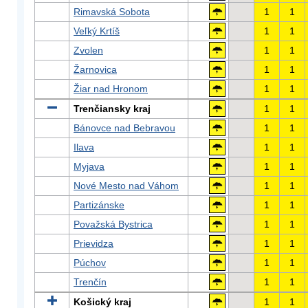
Rimavská Sobota
1
1
Veľký Krtíš
1
1
Zvolen
1
1
Žarnovica
1
1
Žiar nad Hronom
1
1
Trenčiansky kraj
1
1
Bánovce nad Bebravou
1
1
Ilava
1
1
Myjava
1
1
Nové Mesto nad Váhom
1
1
Partizánske
1
1
Považská Bystrica
1
1
Prievidza
1
1
Púchov
1
1
Trenčín
1
1
Košický kraj
1
1