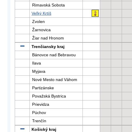
Rimavská Sobota
Veľký Krtíš
Zvolen
Žarnovica
Žiar nad Hronom
Trenčiansky kraj
Bánovce nad Bebravou
Ilava
Myjava
Nové Mesto nad Váhom
Partizánske
Považská Bystrica
Prievidza
Púchov
Trenčín
Košický kraj