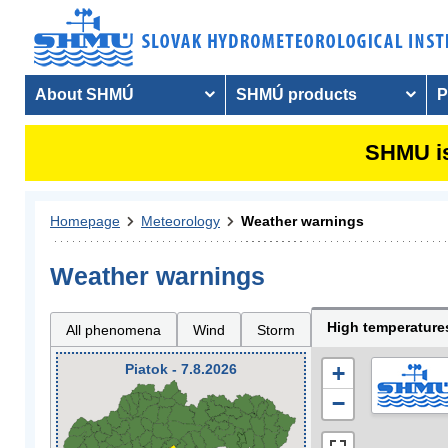
About SHMÚ
SHMÚ products
P
SHMU is
Homepage
Meteorology
Weather warnings
Weather warnings
High temperature
All phenomena
Wind
Storm
Piatok - 7.8.2026
+
−