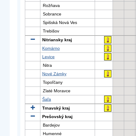
Rožňava
Sobrance
Spišská Nová Ves
Trebišov
Nitriansky kraj
Komárno
Levice
Nitra
Nové Zámky
Topoľčany
Zlaté Moravce
Šaľa
Trnavský kraj
Prešovský kraj
Bardejov
Humenné