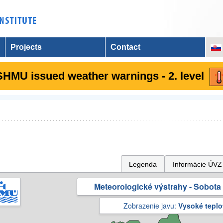
Projects
Contact
SHMU issued weather warnings - 2. level
Legenda
Informácie ÚVZ
Meteorologické výstrahy - Sobota 
Zobrazenie javu:
Vysoké teplo