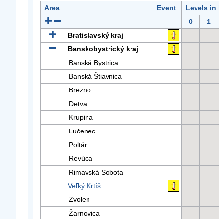
Area
Event
Levels in
0
1
Bratislavský kraj
Banskobystrický kraj
Banská Bystrica
Banská Štiavnica
Brezno
Detva
Krupina
Lučenec
Poltár
Revúca
Rimavská Sobota
Veľký Krtíš
Zvolen
Žarnovica