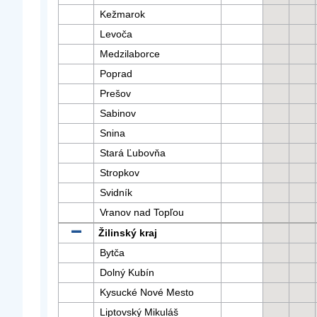
Kežmarok
Levoča
Medzilaborce
Poprad
Prešov
Sabinov
Snina
Stará Ľubovňa
Stropkov
Svidník
Vranov nad Topľou
Žilinský kraj
Bytča
Dolný Kubín
Kysucké Nové Mesto
Liptovský Mikuláš