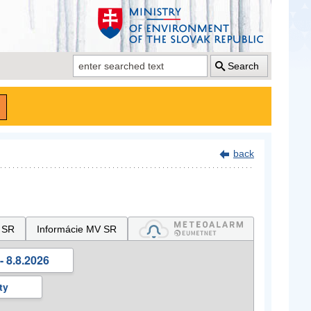
Search
back
 SR
Informácie MV SR
- 8.8.2026
ty