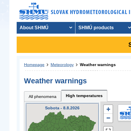
About SHMÚ
SHMÚ products
Homepage
Meteorology
Weather warnings
Weather warnings
High temperatures
All phenomena
Sobota - 8.8.2026
+
−