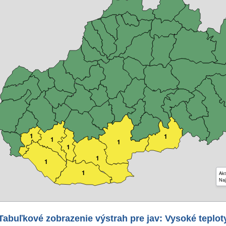
1
1
1
1
1
1
1
1
Akt
Naj
Tabuľkové zobrazenie výstrah pre jav: Vysoké teplot