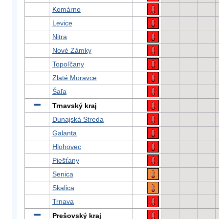
Komárno
Levice
Nitra
Nové Zámky
Topoľčany
Zlaté Moravce
Šaľa
Trnavský kraj
Dunajská Streda
Galanta
Hlohovec
Piešťany
Senica
Skalica
Trnava
Prešovský kraj