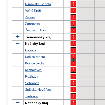
Rimavská Sobota
Veľký Krtíš
Zvolen
Žarnovica
Žiar nad Hronom
Trenčiansky kraj
Košický kraj
Gelnica
Košice mesto
Košice okolie
Michalovce
Rožňava
Sobrance
Spišská Nová Ves
Trebišov
Nitriansky kraj