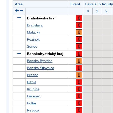
Area
Event
Levels in hourl
0
1
2
Bratislavský kraj
Bratislava
Malacky
Pezinok
Senec
Banskobystrický kraj
Banská Bystrica
Banská Štiavnica
Brezno
Detva
Krupina
Lučenec
Poltár
Revúca