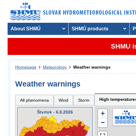
About SHMÚ
SHMÚ products
P
SHMU is
Homepage
Meteorology
Weather warnings
Weather warnings
High temperature
All phenomena
Wind
Storm
Štvrtok - 6.8.2026
+
−