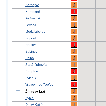
Bardejov
Humenné
Kežmarok
Levoča
Medzilaborce
Poprad
Prešov
Sabinov
Snina
Stará Ľubovňa
Stropkov
Svidník
Vranov nad Topľou
Žilinský kraj
Bytča
Dolný Kubín