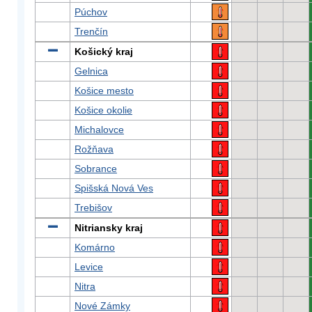
Púchov
Trenčín
Košický kraj
Gelnica
Košice mesto
Košice okolie
Michalovce
Rožňava
Sobrance
Spišská Nová Ves
Trebišov
Nitriansky kraj
Komárno
Levice
Nitra
Nové Zámky