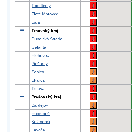
Topoľčany
Zlaté Moravce
Šaľa
Trnavský kraj
Dunajská Streda
Galanta
Hlohovec
Piešťany
Senica
Skalica
Trnava
Prešovský kraj
Bardejov
Humenné
Kežmarok
Levoča