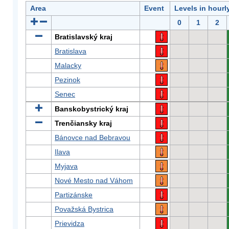
Area
Event
Levels in hourl
0
1
2
Bratislavský kraj
Bratislava
Malacky
Pezinok
Senec
Banskobystrický kraj
Trenčiansky kraj
Bánovce nad Bebravou
Ilava
Myjava
Nové Mesto nad Váhom
Partizánske
Považská Bystrica
Prievidza