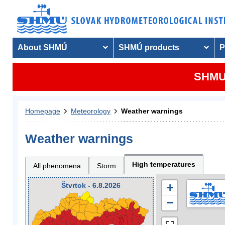
About SHMÚ
SHMÚ products
P
SHMU 
Homepage
Meteorology
Weather warnings
Weather warnings
High temperatures
All phenomena
Storm
Štvrtok - 6.8.2026
+
−