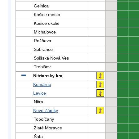
Gelnica
0
0
Košice mesto
0
0
Košice okolie
0
0
Michalovce
0
0
Rožňava
0
0
Sobrance
0
0
Spišská Nová Ves
0
0
Trebišov
0
0
Nitriansky kraj
0
0
Komárno
0
0
Levice
0
0
Nitra
0
0
Nové Zámky
0
0
Topoľčany
0
0
Zlaté Moravce
0
0
Šaľa
0
0