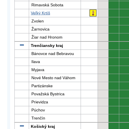
Rimavská Sobota
0
0
Veľký Krtíš
0
0
Zvolen
0
0
Žarnovica
0
0
Žiar nad Hronom
0
0
Trenčiansky kraj
0
0
Bánovce nad Bebravou
0
0
Ilava
0
0
Myjava
0
0
Nové Mesto nad Váhom
0
0
Partizánske
0
0
Považská Bystrica
0
0
Prievidza
0
0
Púchov
0
0
Trenčín
0
0
Košický kraj
0
0