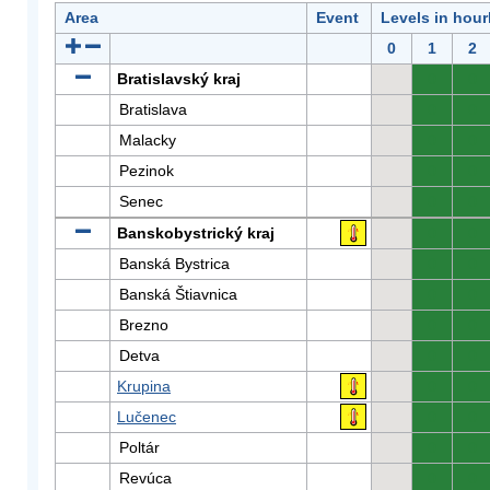
Area
Event
Levels in hour
0
1
2
Bratislavský kraj
0
0
Bratislava
0
0
Malacky
0
0
Pezinok
0
0
Senec
0
0
Banskobystrický kraj
0
0
Banská Bystrica
0
0
Banská Štiavnica
0
0
Brezno
0
0
Detva
0
0
Krupina
0
0
Lučenec
0
0
Poltár
0
0
Revúca
0
0