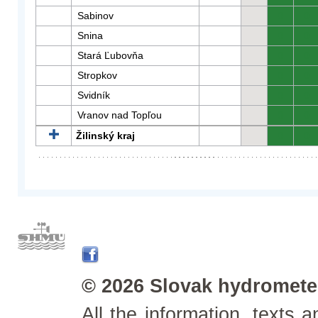
Sabinov
0
0
Snina
0
0
Stará Ľubovňa
0
0
Stropkov
0
0
Svidník
0
0
Vranov nad Topľou
0
0
Žilinský kraj
0
0
© 2026 Slovak hydrometeo
All the information, texts