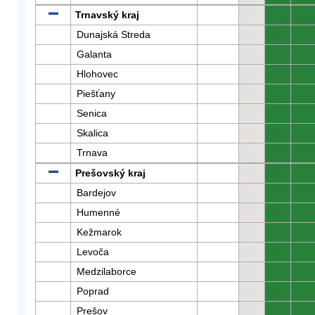
Trnavský kraj
0
0
Dunajská Streda
0
0
Galanta
0
0
Hlohovec
0
0
Piešťany
0
0
Senica
0
0
Skalica
0
0
Trnava
0
0
Prešovský kraj
0
0
Bardejov
0
0
Humenné
0
0
Kežmarok
0
0
Levoča
0
0
Medzilaborce
0
0
Poprad
0
0
Prešov
0
0