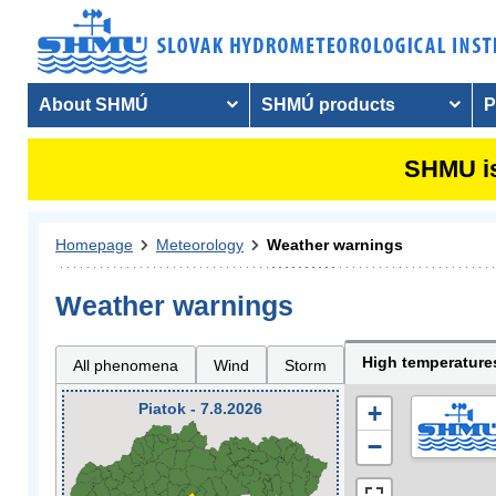
About SHMÚ
SHMÚ products
P
SHMU is
Homepage
Meteorology
Weather warnings
Weather warnings
High temperature
All phenomena
Wind
Storm
Piatok - 7.8.2026
+
−