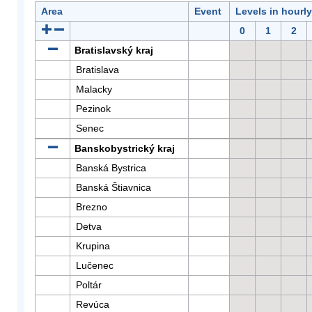
Area
Event
Levels in hourl
0
1
2
Bratislavský kraj
Bratislava
Malacky
Pezinok
Senec
Banskobystrický kraj
Banská Bystrica
Banská Štiavnica
Brezno
Detva
Krupina
Lučenec
Poltár
Revúca