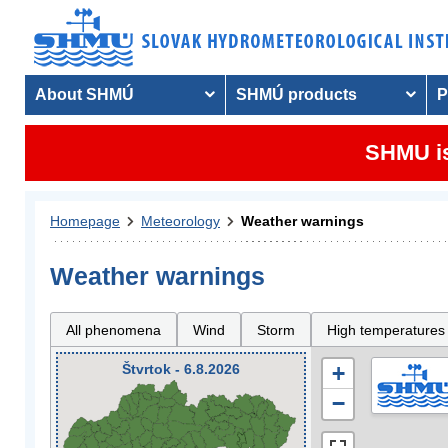
About SHMÚ
SHMÚ products
P
SHMU is
Homepage
Meteorology
Weather warnings
Weather warnings
All phenomena
Wind
Storm
High temperatures
Štvrtok - 6.8.2026
+
−