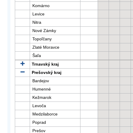
Komárno
Levice
Nitra
Nové Zámky
Topoľčany
Zlaté Moravce
Šaľa
Trnavský kraj
Prešovský kraj
Bardejov
Humenné
Kežmarok
Levoča
Medzilaborce
Poprad
Prešov