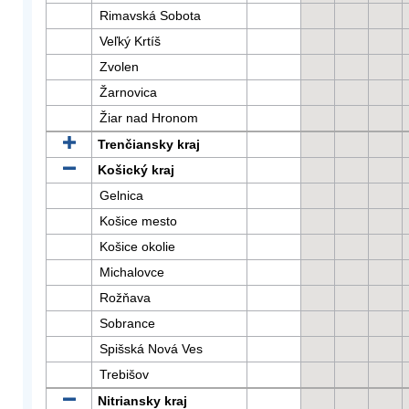
Rimavská Sobota
Veľký Krtíš
Zvolen
Žarnovica
Žiar nad Hronom
Trenčiansky kraj
Košický kraj
Gelnica
Košice mesto
Košice okolie
Michalovce
Rožňava
Sobrance
Spišská Nová Ves
Trebišov
Nitriansky kraj