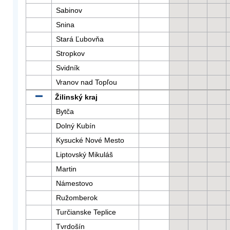
Sabinov
Snina
Stará Ľubovňa
Stropkov
Svidník
Vranov nad Topľou
Žilinský kraj
Bytča
Dolný Kubín
Kysucké Nové Mesto
Liptovský Mikuláš
Martin
Námestovo
Ružomberok
Turčianske Teplice
Tvrdošín