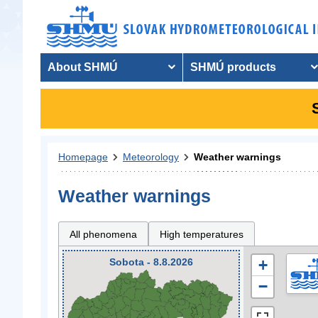
About SHMÚ
SHMÚ products
Homepage
Meteorology
Weather warnings
Weather warnings
All phenomena
High temperatures
Sobota - 8.8.2026
+
−