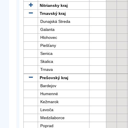
Nitriansky kraj
Trnavský kraj
Dunajská Streda
Galanta
Hlohovec
Piešťany
Senica
Skalica
Trnava
Prešovský kraj
Bardejov
Humenné
Kežmarok
Levoča
Medzilaborce
Poprad