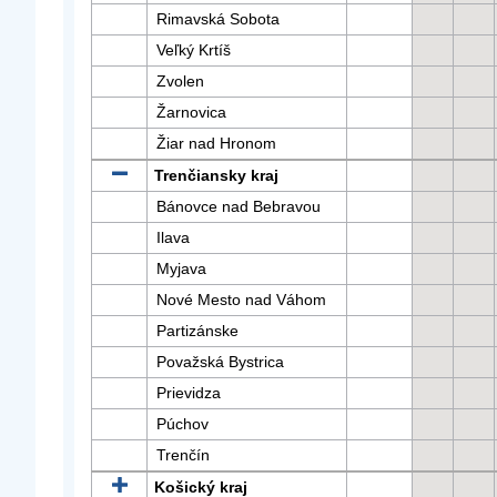
Rimavská Sobota
Veľký Krtíš
Zvolen
Žarnovica
Žiar nad Hronom
Trenčiansky kraj
Bánovce nad Bebravou
Ilava
Myjava
Nové Mesto nad Váhom
Partizánske
Považská Bystrica
Prievidza
Púchov
Trenčín
Košický kraj