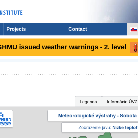
Projects
Contact
SHMU issued weather warnings - 2. level
Legenda
Informácie ÚVZ
Meteorologické výstrahy - Sobota 
Zobrazenie javu:
Nízke teplot