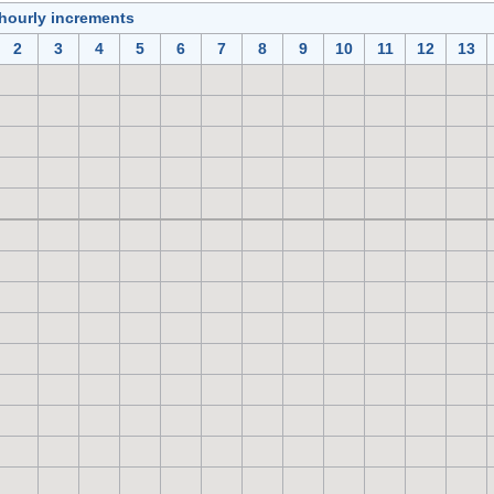
 hourly increments
2
3
4
5
6
7
8
9
10
11
12
13