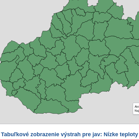
Akt
Naj
Tabuľkové zobrazenie výstrah pre jav: Nízke teploty