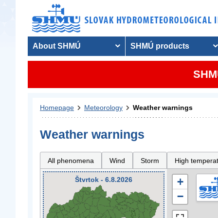
About SHMÚ
SHMÚ products
SHMU
Homepage
Meteorology
Weather warnings
Weather warnings
All phenomena
Wind
Storm
High tempera
Štvrtok - 6.8.2026
+
−