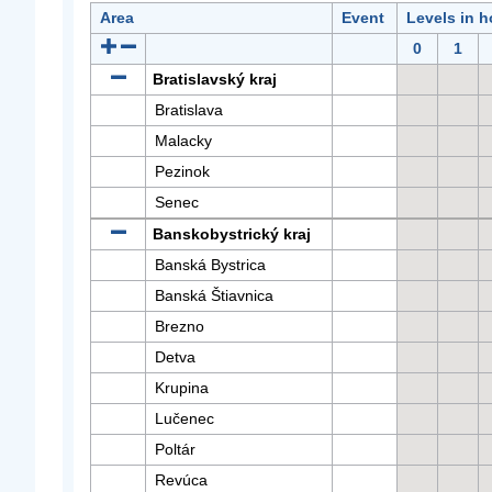
Area
Event
Levels in h
0
1
Bratislavský kraj
Bratislava
Malacky
Pezinok
Senec
Banskobystrický kraj
Banská Bystrica
Banská Štiavnica
Brezno
Detva
Krupina
Lučenec
Poltár
Revúca