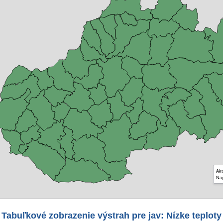
Akt
Naj
Tabuľkové zobrazenie výstrah pre jav: Nízke teploty