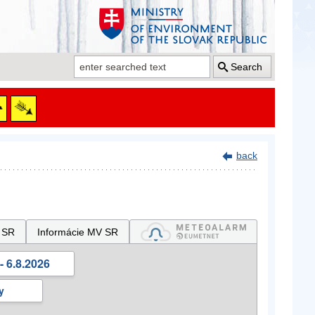
Search
back
 SR
Informácie MV SR
- 6.8.2026
y