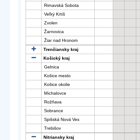
Rimavská Sobota
Veľký Krtíš
Zvolen
Žarnovica
Žiar nad Hronom
Trenčiansky kraj
Košický kraj
Gelnica
Košice mesto
Košice okolie
Michalovce
Rožňava
Sobrance
Spišská Nová Ves
Trebišov
Nitriansky kraj