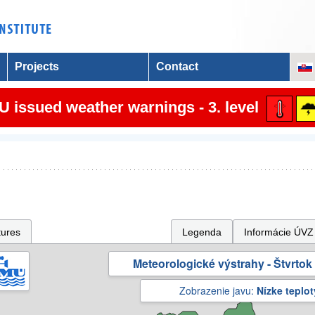
Projects
Contact
 issued weather warnings - 3. level
tures
Legenda
Informácie ÚVZ
Meteorologické výstrahy - Štvrtok 
Zobrazenie javu:
Nízke teplot