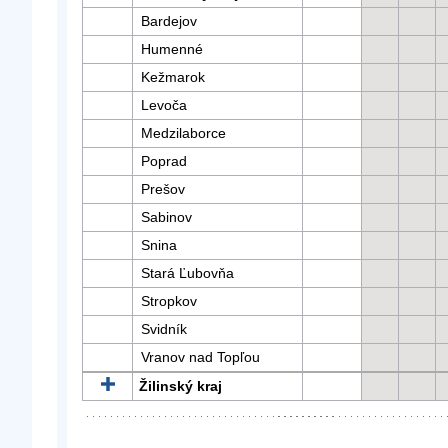
Bardejov
Humenné
Kežmarok
Levoča
Medzilaborce
Poprad
Prešov
Sabinov
Snina
Stará Ľubovňa
Stropkov
Svidník
Vranov nad Topľou
Žilinský kraj