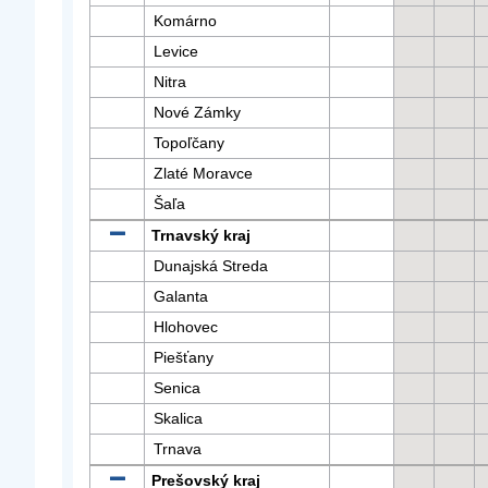
Komárno
Levice
Nitra
Nové Zámky
Topoľčany
Zlaté Moravce
Šaľa
Trnavský kraj
Dunajská Streda
Galanta
Hlohovec
Piešťany
Senica
Skalica
Trnava
Prešovský kraj