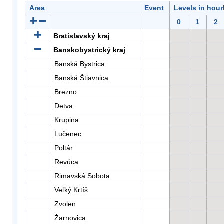
Area
Event
Levels in hour
0
1
2
Bratislavský kraj
Banskobystrický kraj
Banská Bystrica
Banská Štiavnica
Brezno
Detva
Krupina
Lučenec
Poltár
Revúca
Rimavská Sobota
Veľký Krtíš
Zvolen
Žarnovica