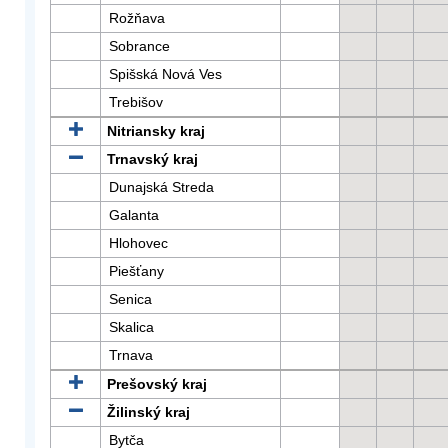
Rožňava
Sobrance
Spišská Nová Ves
Trebišov
Nitriansky kraj
Trnavský kraj
Dunajská Streda
Galanta
Hlohovec
Piešťany
Senica
Skalica
Trnava
Prešovský kraj
Žilinský kraj
Bytča