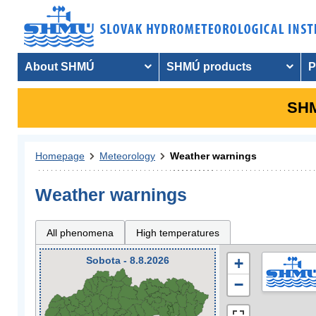
About SHMÚ
SHMÚ products
P
SHM
Homepage
Meteorology
Weather warnings
Weather warnings
All phenomena
High temperatures
Sobota - 8.8.2026
+
−