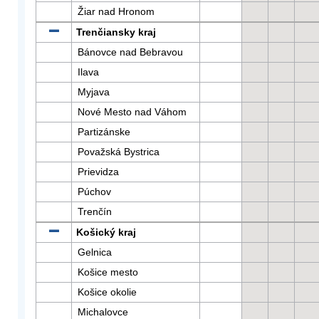
Žiar nad Hronom
Trenčiansky kraj
Bánovce nad Bebravou
Ilava
Myjava
Nové Mesto nad Váhom
Partizánske
Považská Bystrica
Prievidza
Púchov
Trenčín
Košický kraj
Gelnica
Košice mesto
Košice okolie
Michalovce