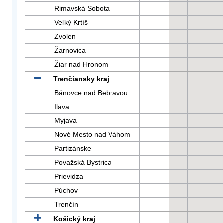
Rimavská Sobota
Veľký Krtíš
Zvolen
Žarnovica
Žiar nad Hronom
Trenčiansky kraj
Bánovce nad Bebravou
Ilava
Myjava
Nové Mesto nad Váhom
Partizánske
Považská Bystrica
Prievidza
Púchov
Trenčín
Košický kraj