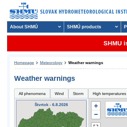
About SHMÚ
SHMÚ products
P
SHMU is
Homepage
Meteorology
Weather warnings
Weather warnings
All phenomena
Wind
Storm
High temperatures
Štvrtok - 6.8.2026
+
−