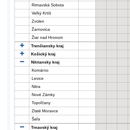
Rimavská Sobota
Veľký Krtíš
Zvolen
Žarnovica
Žiar nad Hronom
Trenčiansky kraj
Košický kraj
Nitriansky kraj
Komárno
Levice
Nitra
Nové Zámky
Topoľčany
Zlaté Moravce
Šaľa
Trnavský kraj