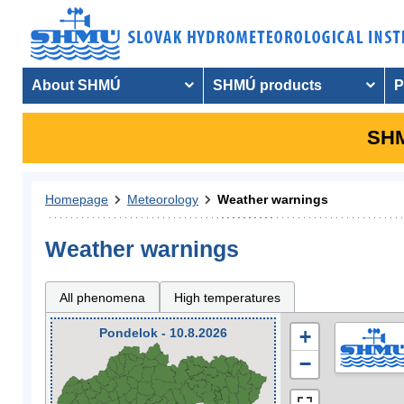
About SHMÚ
SHMÚ products
P
SHM
Homepage
Meteorology
Weather warnings
Weather warnings
All phenomena
High temperatures
Pondelok - 10.8.2026
+
−