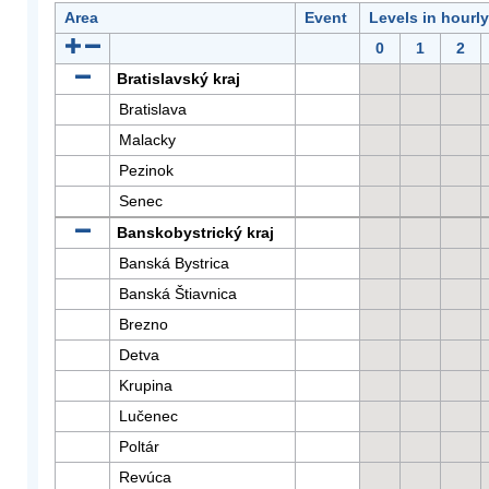
Area
Event
Levels in hourl
0
1
2
Bratislavský kraj
Bratislava
Malacky
Pezinok
Senec
Banskobystrický kraj
Banská Bystrica
Banská Štiavnica
Brezno
Detva
Krupina
Lučenec
Poltár
Revúca