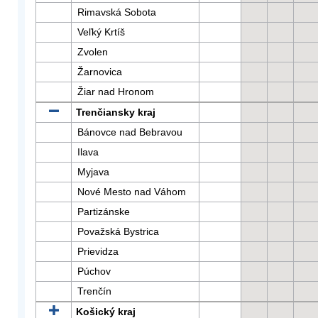
Rimavská Sobota
Veľký Krtíš
Zvolen
Žarnovica
Žiar nad Hronom
Trenčiansky kraj
Bánovce nad Bebravou
Ilava
Myjava
Nové Mesto nad Váhom
Partizánske
Považská Bystrica
Prievidza
Púchov
Trenčín
Košický kraj