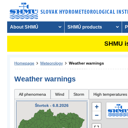
About SHMÚ
SHMÚ products
P
SHMU is
Homepage
Meteorology
Weather warnings
Weather warnings
All phenomena
Wind
Storm
High temperatures
Štvrtok - 6.8.2026
+
−