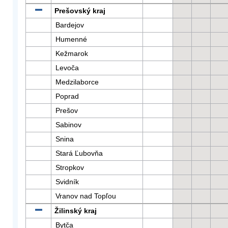
Prešovský kraj
Bardejov
Humenné
Kežmarok
Levoča
Medzilaborce
Poprad
Prešov
Sabinov
Snina
Stará Ľubovňa
Stropkov
Svidník
Vranov nad Topľou
Žilinský kraj
Bytča