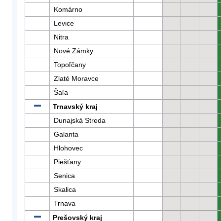
Komárno
Levice
Nitra
Nové Zámky
Topoľčany
Zlaté Moravce
Šaľa
Trnavský kraj
Dunajská Streda
Galanta
Hlohovec
Piešťany
Senica
Skalica
Trnava
Prešovský kraj