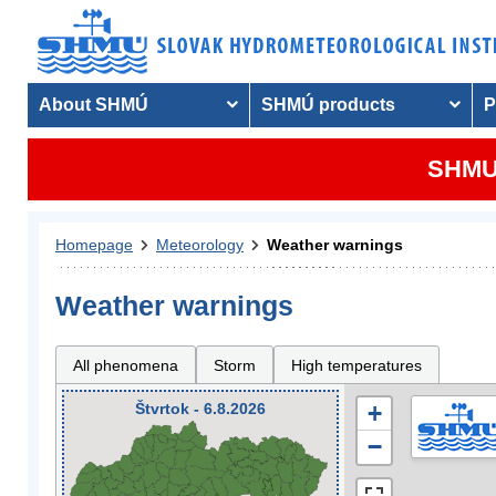
About SHMÚ
SHMÚ products
P
SHMU 
Homepage
Meteorology
Weather warnings
Weather warnings
All phenomena
Storm
High temperatures
Štvrtok - 6.8.2026
+
−