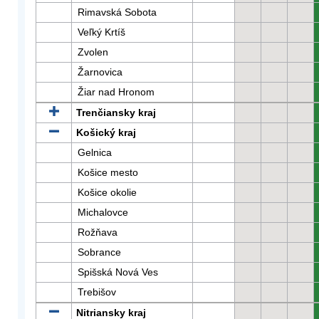
Rimavská Sobota
Veľký Krtíš
Zvolen
Žarnovica
Žiar nad Hronom
Trenčiansky kraj
Košický kraj
Gelnica
Košice mesto
Košice okolie
Michalovce
Rožňava
Sobrance
Spišská Nová Ves
Trebišov
Nitriansky kraj