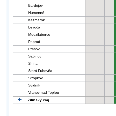
Bardejov
Humenné
Kežmarok
Levoča
Medzilaborce
Poprad
Prešov
Sabinov
Snina
Stará Ľubovňa
Stropkov
Svidník
Vranov nad Topľou
Žilinský kraj