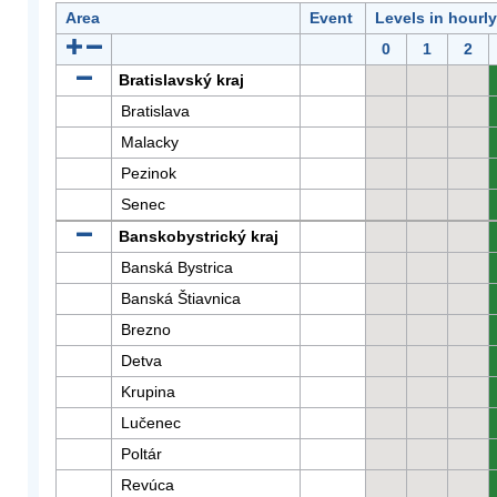
Area
Event
Levels in hourl
0
1
2
Bratislavský kraj
Bratislava
Malacky
Pezinok
Senec
Banskobystrický kraj
Banská Bystrica
Banská Štiavnica
Brezno
Detva
Krupina
Lučenec
Poltár
Revúca