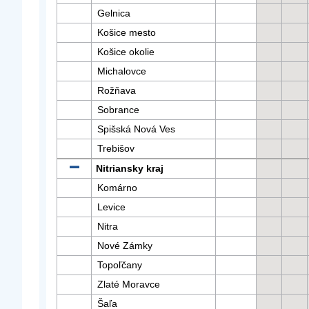
Gelnica
Košice mesto
Košice okolie
Michalovce
Rožňava
Sobrance
Spišská Nová Ves
Trebišov
Nitriansky kraj
Komárno
Levice
Nitra
Nové Zámky
Topoľčany
Zlaté Moravce
Šaľa