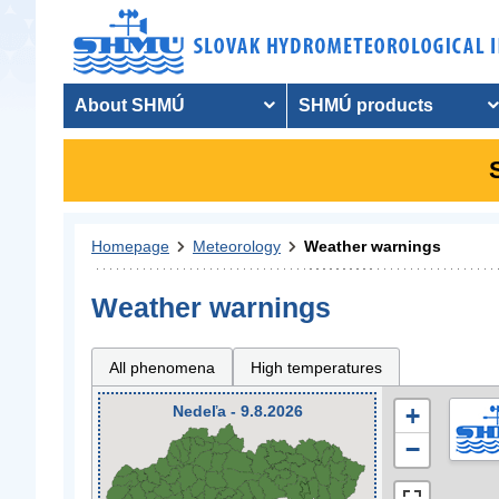
About SHMÚ
SHMÚ products
Homepage
Meteorology
Weather warnings
Weather warnings
All phenomena
High temperatures
Nedeľa - 9.8.2026
+
−