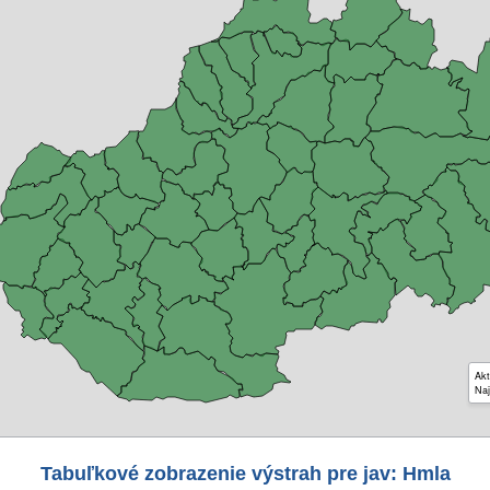
Akt
Naj
Tabuľkové zobrazenie výstrah pre jav: Hmla