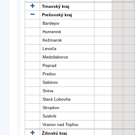
Trnavský kraj
Prešovský kraj
Bardejov
Humenné
Kežmarok
Levoča
Medzilaborce
Poprad
Prešov
Sabinov
Snina
Stará Ľubovňa
Stropkov
Svidník
Vranov nad Topľou
Žilinský kraj