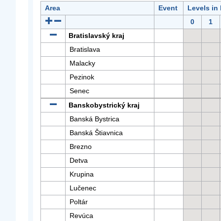
Area
Event
Levels in
0
1
Bratislavský kraj
Bratislava
Malacky
Pezinok
Senec
Banskobystrický kraj
Banská Bystrica
Banská Štiavnica
Brezno
Detva
Krupina
Lučenec
Poltár
Revúca