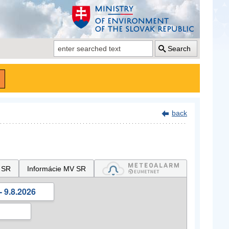
Search
back
 SR
Informácie MV SR
- 9.8.2026