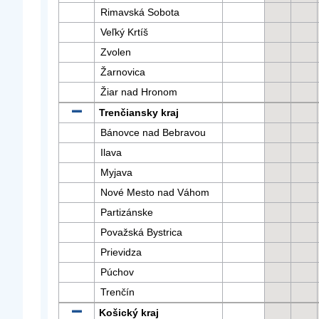
Rimavská Sobota
Veľký Krtíš
Zvolen
Žarnovica
Žiar nad Hronom
Trenčiansky kraj
Bánovce nad Bebravou
Ilava
Myjava
Nové Mesto nad Váhom
Partizánske
Považská Bystrica
Prievidza
Púchov
Trenčín
Košický kraj