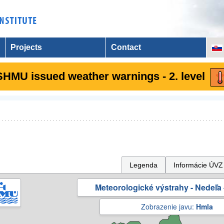
Projects
Contact
SHMU issued weather warnings - 2. level
Legenda
Informácie ÚVZ
Meteorologické výstrahy - Nedeľa 
Zobrazenie javu:
Hmla