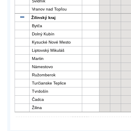
Svidník
Vranov nad Topľou
Žilinský kraj
Bytča
Dolný Kubín
Kysucké Nové Mesto
Liptovský Mikuláš
Martin
Námestovo
Ružomberok
Turčianske Teplice
Tvrdošín
Čadca
Žilina