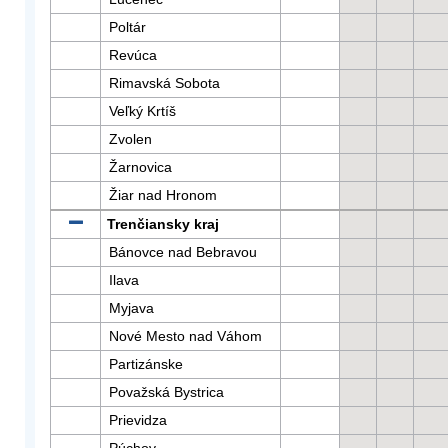
Poltár
Revúca
Rimavská Sobota
Veľký Krtíš
Zvolen
Žarnovica
Žiar nad Hronom
Trenčiansky kraj
Bánovce nad Bebravou
Ilava
Myjava
Nové Mesto nad Váhom
Partizánske
Považská Bystrica
Prievidza