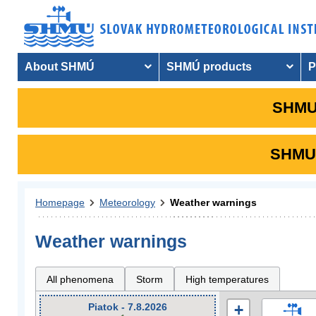
About SHMÚ
SHMÚ products
P
SHMU 
SHMU i
Homepage
Meteorology
Weather warnings
Weather warnings
All phenomena
Storm
High temperatures
Piatok - 7.8.2026
+