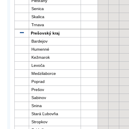
Piešťany
Senica
Skalica
Trnava
Prešovský kraj
Bardejov
Humenné
Kežmarok
Levoča
Medzilaborce
Poprad
Prešov
Sabinov
Snina
Stará Ľubovňa
Stropkov