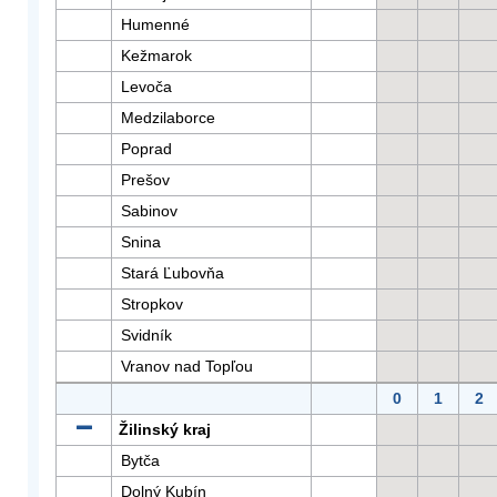
Humenné
Kežmarok
Levoča
Medzilaborce
Poprad
Prešov
Sabinov
Snina
Stará Ľubovňa
Stropkov
Svidník
Vranov nad Topľou
0
1
2
Žilinský kraj
Bytča
Dolný Kubín