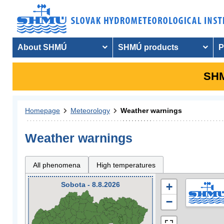
About SHMÚ
SHMÚ products
P
SHM
Homepage
Meteorology
Weather warnings
Weather warnings
All phenomena
High temperatures
Sobota - 8.8.2026
+
−