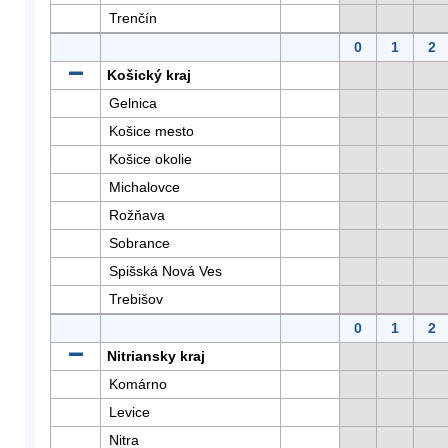
Trenčín
0
1
2
Košický kraj
Gelnica
Košice mesto
Košice okolie
Michalovce
Rožňava
Sobrance
Spišská Nová Ves
Trebišov
0
1
2
Nitriansky kraj
Komárno
Levice
Nitra