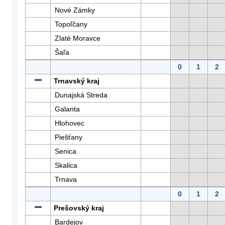
Nové Zámky
Topoľčany
Zlaté Moravce
Šaľa
0
1
2
Trnavský kraj
Dunajská Streda
Galanta
Hlohovec
Piešťany
Senica
Skalica
Trnava
0
1
2
Prešovský kraj
Bardejov