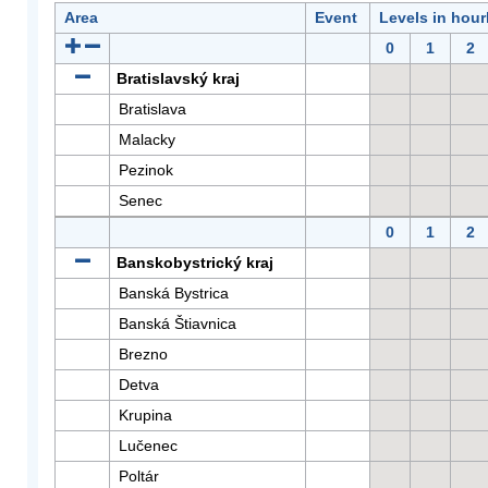
Area
Event
Levels in hour
0
1
2
Bratislavský kraj
Bratislava
Malacky
Pezinok
Senec
0
1
2
Banskobystrický kraj
Banská Bystrica
Banská Štiavnica
Brezno
Detva
Krupina
Lučenec
Poltár