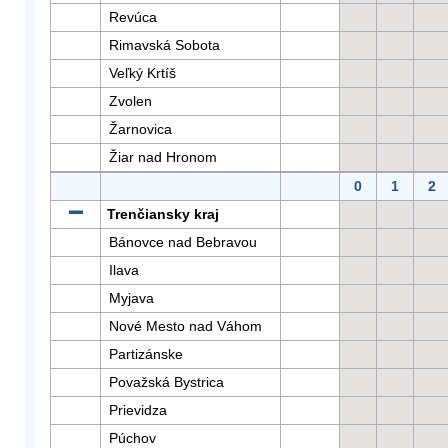
Revúca
Rimavská Sobota
Veľký Krtíš
Zvolen
Žarnovica
Žiar nad Hronom
0
1
2
Trenčiansky kraj
Bánovce nad Bebravou
Ilava
Myjava
Nové Mesto nad Váhom
Partizánske
Považská Bystrica
Prievidza
Púchov