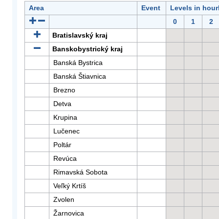
Area
Event
Levels in hour
0
1
2
Bratislavský kraj
Banskobystrický kraj
Banská Bystrica
Banská Štiavnica
Brezno
Detva
Krupina
Lučenec
Poltár
Revúca
Rimavská Sobota
Veľký Krtíš
Zvolen
Žarnovica