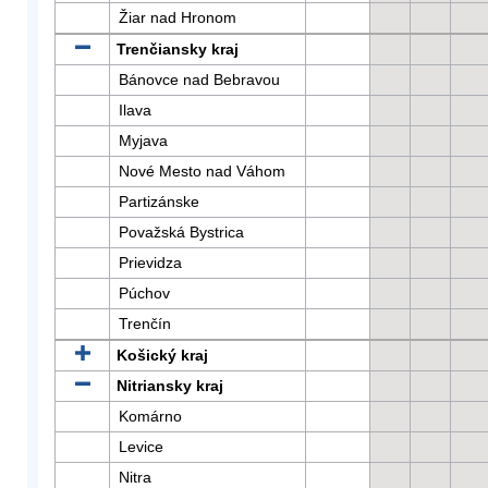
Žiar nad Hronom
Trenčiansky kraj
Bánovce nad Bebravou
Ilava
Myjava
Nové Mesto nad Váhom
Partizánske
Považská Bystrica
Prievidza
Púchov
Trenčín
Košický kraj
Nitriansky kraj
Komárno
Levice
Nitra