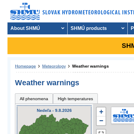
About SHMÚ
SHMÚ products
P
SHM
Homepage
Meteorology
Weather warnings
Weather warnings
All phenomena
High temperatures
Nedeľa - 9.8.2026
+
−