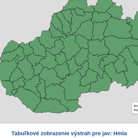
Akt
Naj
Tabuľkové zobrazenie výstrah pre jav: Hmla