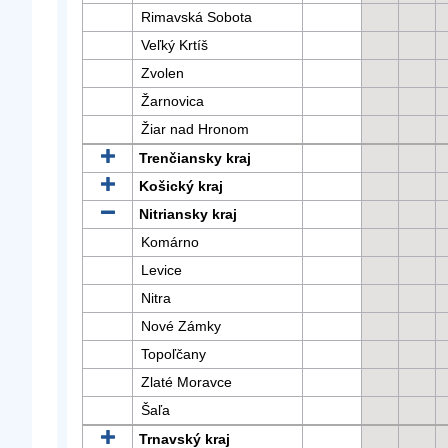
Rimavská Sobota
Veľký Krtíš
Zvolen
Žarnovica
Žiar nad Hronom
Trenčiansky kraj
Košický kraj
Nitriansky kraj
Komárno
Levice
Nitra
Nové Zámky
Topoľčany
Zlaté Moravce
Šaľa
Trnavský kraj