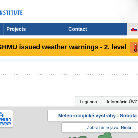
Projects
Contact
SHMU issued weather warnings - 2. level
Legenda
Informácie ÚVZ
Meteorologické výstrahy - Sobota 
Zobrazenie javu:
Hmla