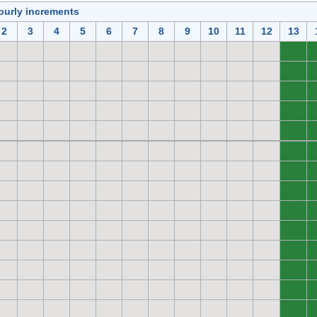
ourly increments
2
3
4
5
6
7
8
9
10
11
12
13
0
0
0
0
0
0
0
0
0
0
0
0
0
0