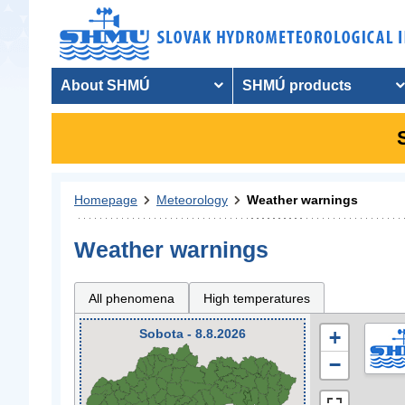
About SHMÚ
SHMÚ products
Homepage
Meteorology
Weather warnings
Weather warnings
All phenomena
High temperatures
Sobota - 8.8.2026
+
−