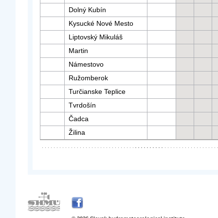
Dolný Kubín
Kysucké Nové Mesto
Liptovský Mikuláš
Martin
Námestovo
Ružomberok
Turčianske Teplice
Tvrdošín
Čadca
Žilina