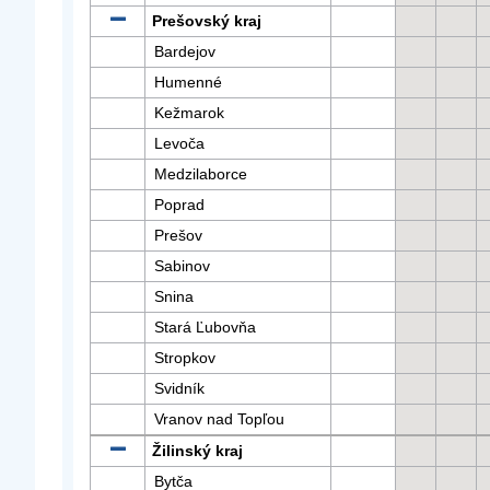
Prešovský kraj
Bardejov
Humenné
Kežmarok
Levoča
Medzilaborce
Poprad
Prešov
Sabinov
Snina
Stará Ľubovňa
Stropkov
Svidník
Vranov nad Topľou
Žilinský kraj
Bytča