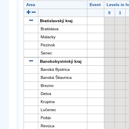
Area
Event
Levels in h
0
1
Bratislavský kraj
Bratislava
Malacky
Pezinok
Senec
Banskobystrický kraj
Banská Bystrica
Banská Štiavnica
Brezno
Detva
Krupina
Lučenec
Poltár
Revúca