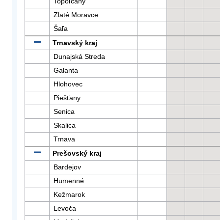
Topoľčany
Zlaté Moravce
Šaľa
Trnavský kraj
Dunajská Streda
Galanta
Hlohovec
Piešťany
Senica
Skalica
Trnava
Prešovský kraj
Bardejov
Humenné
Kežmarok
Levoča