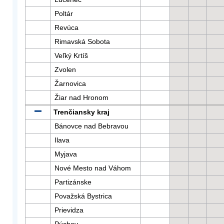
Poltár
Revúca
Rimavská Sobota
Veľký Krtíš
Zvolen
Žarnovica
Žiar nad Hronom
Trenčiansky kraj
Bánovce nad Bebravou
Ilava
Myjava
Nové Mesto nad Váhom
Partizánske
Považská Bystrica
Prievidza