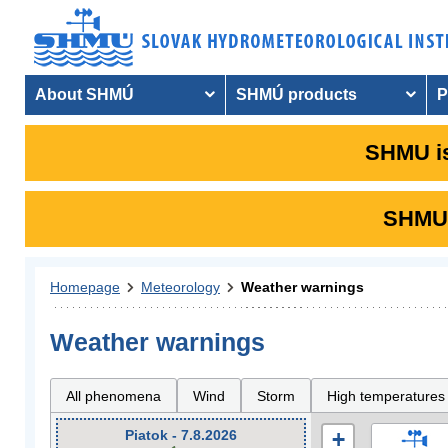
About SHMÚ
SHMÚ products
P
SHMU is
SHMU i
Homepage
Meteorology
Weather warnings
Weather warnings
All phenomena
Wind
Storm
High temperatures
Piatok - 7.8.2026
+