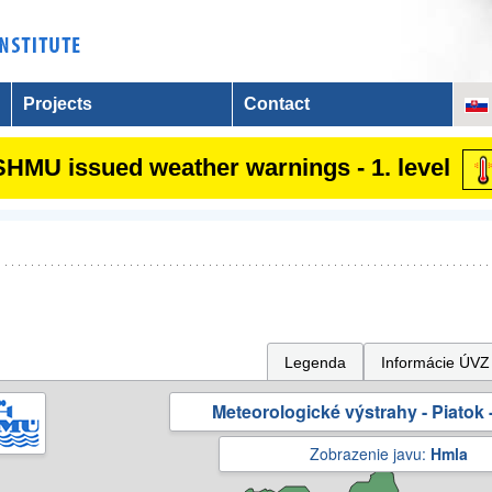
Projects
Contact
SHMU issued weather warnings - 1. level
Legenda
Informácie ÚVZ
Meteorologické výstrahy - Piatok -
Zobrazenie javu:
Hmla