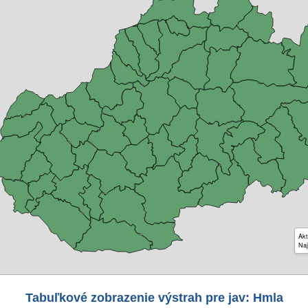
Akt
Naj
Tabuľkové zobrazenie výstrah pre jav: Hmla