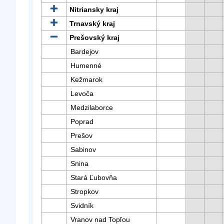
Nitriansky kraj
Trnavský kraj
Prešovský kraj
Bardejov
Humenné
Kežmarok
Levoča
Medzilaborce
Poprad
Prešov
Sabinov
Snina
Stará Ľubovňa
Stropkov
Svidník
Vranov nad Topľou