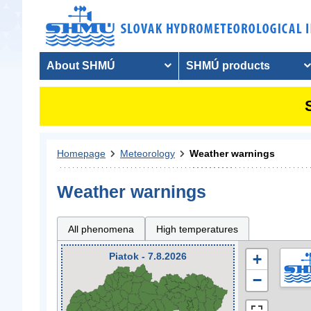
About SHMÚ
SHMÚ products
Homepage
Meteorology
Weather warnings
Weather warnings
All phenomena
High temperatures
Piatok - 7.8.2026
+
−