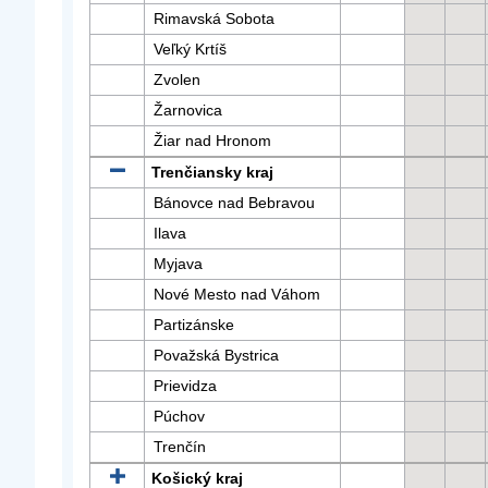
Rimavská Sobota
Veľký Krtíš
Zvolen
Žarnovica
Žiar nad Hronom
Trenčiansky kraj
Bánovce nad Bebravou
Ilava
Myjava
Nové Mesto nad Váhom
Partizánske
Považská Bystrica
Prievidza
Púchov
Trenčín
Košický kraj