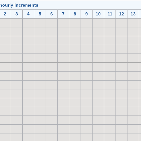
 hourly increments
2
3
4
5
6
7
8
9
10
11
12
13