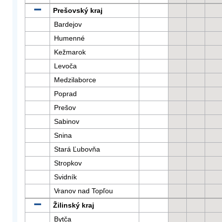
Prešovský kraj
Bardejov
Humenné
Kežmarok
Levoča
Medzilaborce
Poprad
Prešov
Sabinov
Snina
Stará Ľubovňa
Stropkov
Svidník
Vranov nad Topľou
Žilinský kraj
Bytča