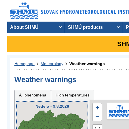
About SHMÚ
SHMÚ products
P
SHM
Homepage
Meteorology
Weather warnings
Weather warnings
All phenomena
High temperatures
Nedeľa - 9.8.2026
+
−