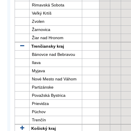
Rimavská Sobota
Veľký Krtíš
Zvolen
Žarnovica
Žiar nad Hronom
Trenčiansky kraj
Bánovce nad Bebravou
Ilava
Myjava
Nové Mesto nad Váhom
Partizánske
Považská Bystrica
Prievidza
Púchov
Trenčín
Košický kraj