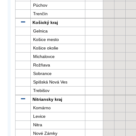
Púchov
Trenčín
Košický kraj
Gelnica
Košice mesto
Košice okolie
Michalovce
Rožňava
Sobrance
Spišská Nová Ves
Trebišov
Nitriansky kraj
Komárno
Levice
Nitra
Nové Zámky