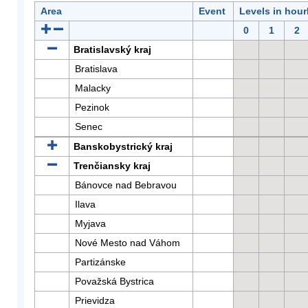
Area
Event
Levels in hour
0
1
2
Bratislavský kraj
Bratislava
Malacky
Pezinok
Senec
Banskobystrický kraj
Trenčiansky kraj
Bánovce nad Bebravou
Ilava
Myjava
Nové Mesto nad Váhom
Partizánske
Považská Bystrica
Prievidza