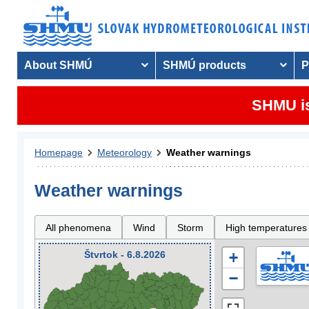
About SHMÚ
SHMÚ products
P
SHMU is
Homepage
Meteorology
Weather warnings
Weather warnings
All phenomena
Wind
Storm
High temperatures
Štvrtok - 6.8.2026
+
−