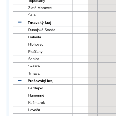
Topoľčany
Zlaté Moravce
Šaľa
Trnavský kraj
Dunajská Streda
Galanta
Hlohovec
Piešťany
Senica
Skalica
Trnava
Prešovský kraj
Bardejov
Humenné
Kežmarok
Levoča