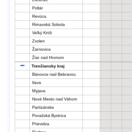
Poltár
Revúca
Rimavská Sobota
Veľký Krtíš
Zvolen
Žarnovica
Žiar nad Hronom
Trenčiansky kraj
Bánovce nad Bebravou
Ilava
Myjava
Nové Mesto nad Váhom
Partizánske
Považská Bystrica
Prievidza