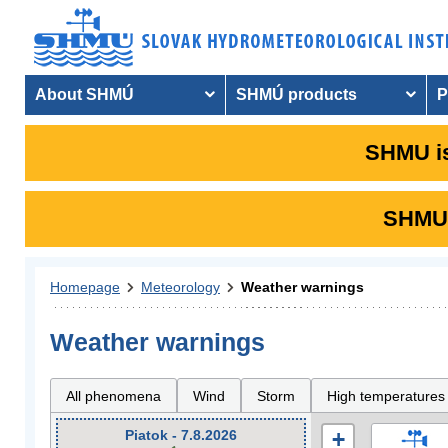
About SHMÚ
SHMÚ products
P
SHMU is
SHMU i
Homepage
Meteorology
Weather warnings
Weather warnings
All phenomena
Wind
Storm
High temperatures
Piatok - 7.8.2026
+