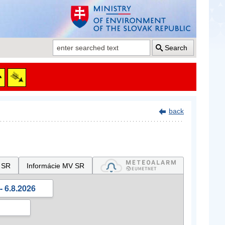
Search
back
 SR
Informácie MV SR
- 6.8.2026