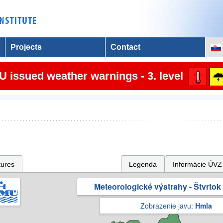
Projects
Contact
 issued weather warnings - 3. level
tures
Legenda
Informácie ÚVZ
Meteorologické výstrahy - Štvrtok 
Zobrazenie javu:
Hmla