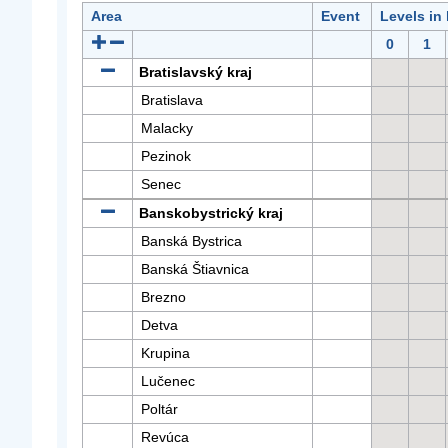
Area
Event
Levels in
0
1
Bratislavský kraj
Bratislava
Malacky
Pezinok
Senec
Banskobystrický kraj
Banská Bystrica
Banská Štiavnica
Brezno
Detva
Krupina
Lučenec
Poltár
Revúca