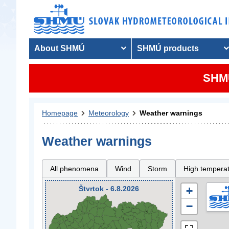
About SHMÚ
SHMÚ products
SHMU
Homepage
Meteorology
Weather warnings
Weather warnings
All phenomena
Wind
Storm
High tempera
Štvrtok - 6.8.2026
+
−