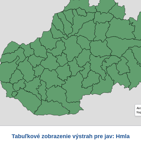
Akt
Naj
Tabuľkové zobrazenie výstrah pre jav: Hmla