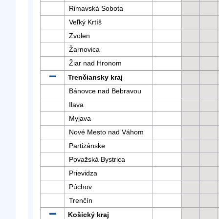
Rimavská Sobota
Veľký Krtíš
Zvolen
Žarnovica
Žiar nad Hronom
Trenčiansky kraj
Bánovce nad Bebravou
Ilava
Myjava
Nové Mesto nad Váhom
Partizánske
Považská Bystrica
Prievidza
Púchov
Trenčín
Košický kraj