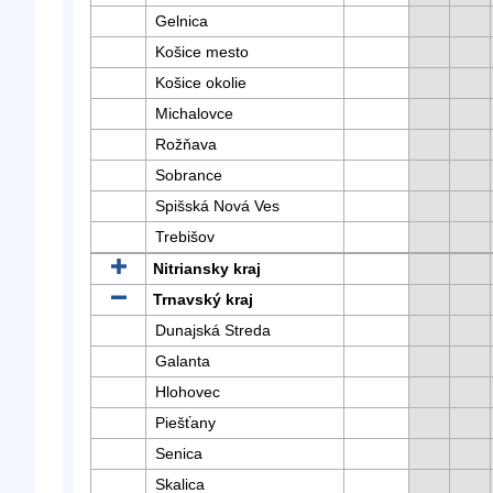
Gelnica
Košice mesto
Košice okolie
Michalovce
Rožňava
Sobrance
Spišská Nová Ves
Trebišov
Nitriansky kraj
Trnavský kraj
Dunajská Streda
Galanta
Hlohovec
Piešťany
Senica
Skalica