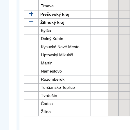
Trnava
Prešovský kraj
Žilinský kraj
Bytča
Dolný Kubín
Kysucké Nové Mesto
Liptovský Mikuláš
Martin
Námestovo
Ružomberok
Turčianske Teplice
Tvrdošín
Čadca
Žilina