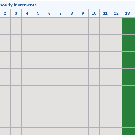
 hourly increments
2
3
4
5
6
7
8
9
10
11
12
13
0
0
0
0
0
0
0
0
0
0
0
0
0
0