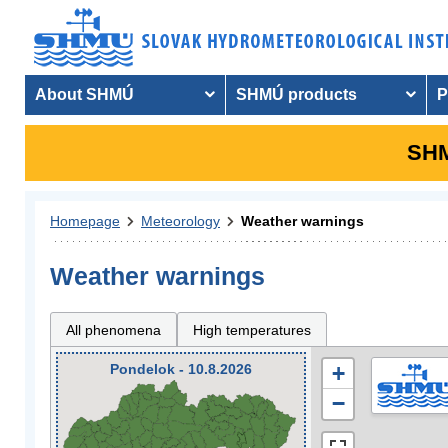
About SHMÚ
SHMÚ products
P
SHM
Homepage
Meteorology
Weather warnings
Weather warnings
All phenomena
High temperatures
Pondelok - 10.8.2026
+
−