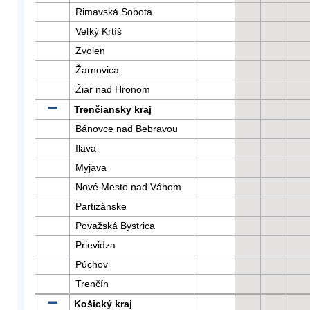
Rimavská Sobota
Veľký Krtíš
Zvolen
Žarnovica
Žiar nad Hronom
Trenčiansky kraj
Bánovce nad Bebravou
Ilava
Myjava
Nové Mesto nad Váhom
Partizánske
Považská Bystrica
Prievidza
Púchov
Trenčín
Košický kraj