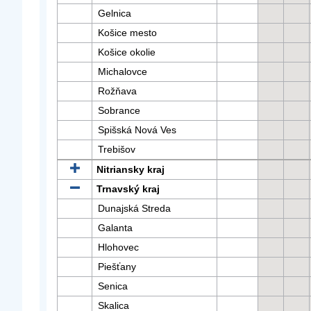
Gelnica
Košice mesto
Košice okolie
Michalovce
Rožňava
Sobrance
Spišská Nová Ves
Trebišov
Nitriansky kraj
Trnavský kraj
Dunajská Streda
Galanta
Hlohovec
Piešťany
Senica
Skalica