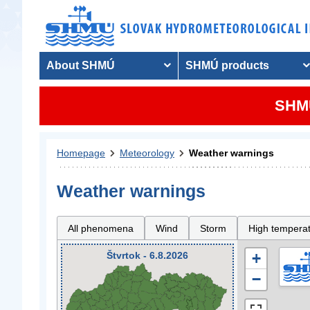
About SHMÚ
SHMÚ products
SHMU
Homepage
Meteorology
Weather warnings
Weather warnings
All phenomena
Wind
Storm
High tempera
Štvrtok - 6.8.2026
+
−