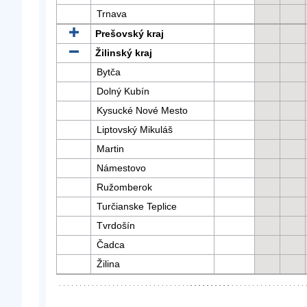
Trnava
Prešovský kraj
Žilinský kraj
Bytča
Dolný Kubín
Kysucké Nové Mesto
Liptovský Mikuláš
Martin
Námestovo
Ružomberok
Turčianske Teplice
Tvrdošín
Čadca
Žilina