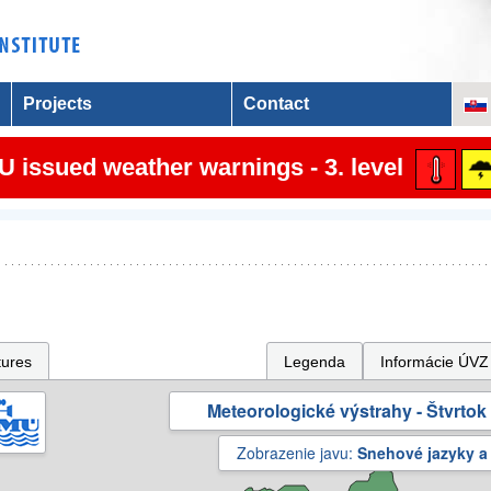
Projects
Contact
 issued weather warnings - 3. level
tures
Legenda
Informácie ÚVZ
Meteorologické výstrahy - Štvrtok 
Zobrazenie javu:
Snehové jazyky a