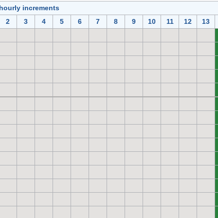
 hourly increments
2
3
4
5
6
7
8
9
10
11
12
13