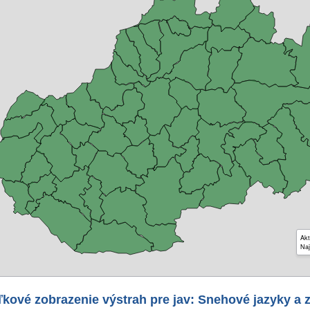
Akt
Naj
kové zobrazenie výstrah pre jav: Snehové jazyky a 