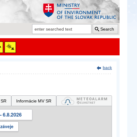
Search
back
 SR
Informácie MV SR
- 6.8.2026
 záveje