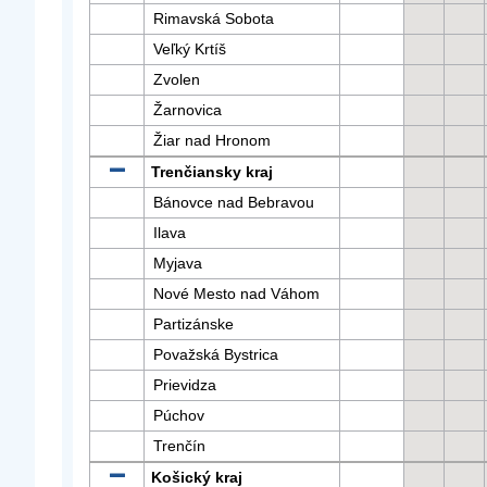
Rimavská Sobota
Veľký Krtíš
Zvolen
Žarnovica
Žiar nad Hronom
Trenčiansky kraj
Bánovce nad Bebravou
Ilava
Myjava
Nové Mesto nad Váhom
Partizánske
Považská Bystrica
Prievidza
Púchov
Trenčín
Košický kraj