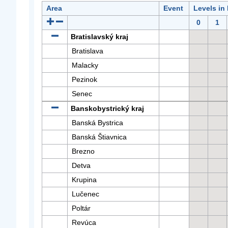
Area
Event
Levels in
0
1
Bratislavský kraj
Bratislava
Malacky
Pezinok
Senec
Banskobystrický kraj
Banská Bystrica
Banská Štiavnica
Brezno
Detva
Krupina
Lučenec
Poltár
Revúca