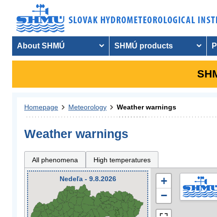
About SHMÚ
SHMÚ products
P
SHM
Homepage
Meteorology
Weather warnings
Weather warnings
All phenomena
High temperatures
Nedeľa - 9.8.2026
+
−