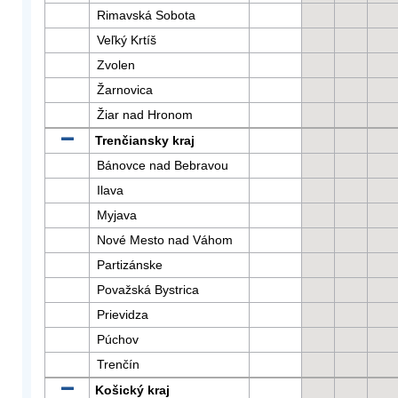
Rimavská Sobota
Veľký Krtíš
Zvolen
Žarnovica
Žiar nad Hronom
Trenčiansky kraj
Bánovce nad Bebravou
Ilava
Myjava
Nové Mesto nad Váhom
Partizánske
Považská Bystrica
Prievidza
Púchov
Trenčín
Košický kraj