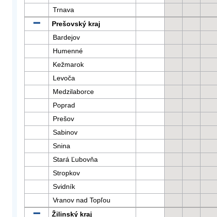
Trnava
Prešovský kraj
Bardejov
Humenné
Kežmarok
Levoča
Medzilaborce
Poprad
Prešov
Sabinov
Snina
Stará Ľubovňa
Stropkov
Svidník
Vranov nad Topľou
Žilinský kraj