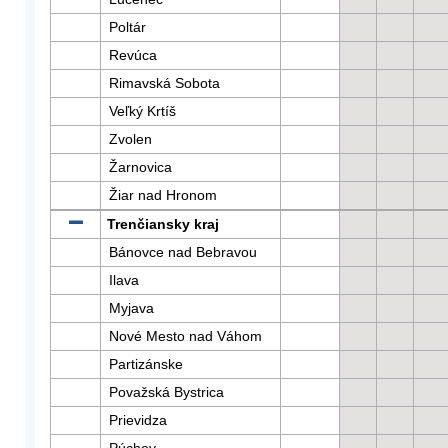
Poltár
Revúca
Rimavská Sobota
Veľký Krtíš
Zvolen
Žarnovica
Žiar nad Hronom
Trenčiansky kraj
Bánovce nad Bebravou
Ilava
Myjava
Nové Mesto nad Váhom
Partizánske
Považská Bystrica
Prievidza