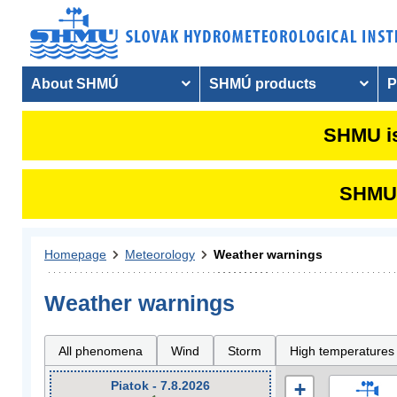
About SHMÚ
SHMÚ products
P
SHMU is
SHMU i
Homepage
Meteorology
Weather warnings
Weather warnings
All phenomena
Wind
Storm
High temperatures
Piatok - 7.8.2026
+