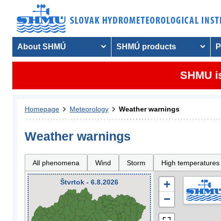
About SHMÚ
SHMÚ products
P
SHMU is
Homepage
Meteorology
Weather warnings
Weather warnings
All phenomena
Wind
Storm
High temperatures
Štvrtok - 6.8.2026
+
−