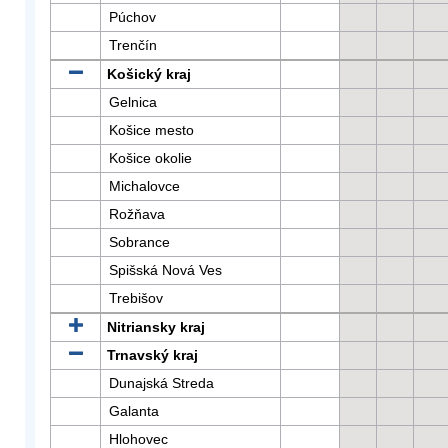
Púchov
Trenčín
Košický kraj
Gelnica
Košice mesto
Košice okolie
Michalovce
Rožňava
Sobrance
Spišská Nová Ves
Trebišov
Nitriansky kraj
Trnavský kraj
Dunajská Streda
Galanta
Hlohovec