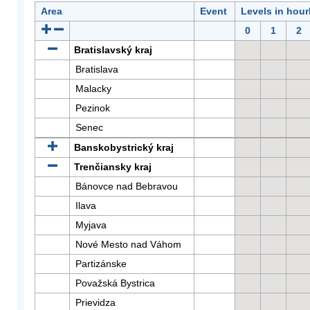
Area
Event
Levels in hour
0
1
2
Bratislavský kraj
Bratislava
Malacky
Pezinok
Senec
Banskobystrický kraj
Trenčiansky kraj
Bánovce nad Bebravou
Ilava
Myjava
Nové Mesto nad Váhom
Partizánske
Považská Bystrica
Prievidza