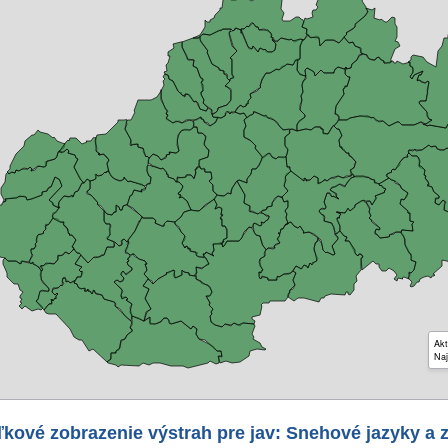
Akt
Naj
kové zobrazenie výstrah pre jav: Snehové jazyky a 