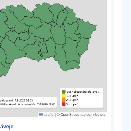
ualizované: 7.8.2026 05:03
bližšia aktualizácia najneskôr: 7.8.2026 12:00
Leaflet
|
© OpenStreetmap contributors
záveje