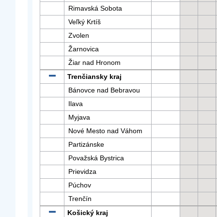
Rimavská Sobota
Veľký Krtíš
Zvolen
Žarnovica
Žiar nad Hronom
Trenčiansky kraj
Bánovce nad Bebravou
Ilava
Myjava
Nové Mesto nad Váhom
Partizánske
Považská Bystrica
Prievidza
Púchov
Trenčín
Košický kraj