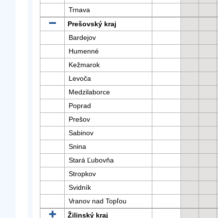
Trnava
Prešovský kraj
Bardejov
Humenné
Kežmarok
Levoča
Medzilaborce
Poprad
Prešov
Sabinov
Snina
Stará Ľubovňa
Stropkov
Svidník
Vranov nad Topľou
Žilinský kraj