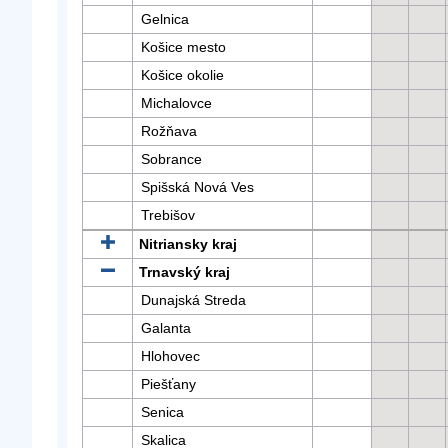
Gelnica
Košice mesto
Košice okolie
Michalovce
Rožňava
Sobrance
Spišská Nová Ves
Trebišov
Nitriansky kraj
Trnavský kraj
Dunajská Streda
Galanta
Hlohovec
Piešťany
Senica
Skalica