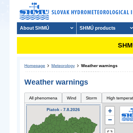
About SHMÚ
SHMÚ products
SHMU
Homepage
Meteorology
Weather warnings
Weather warnings
All phenomena
Wind
Storm
High tempera
Piatok - 7.8.2026
+
−