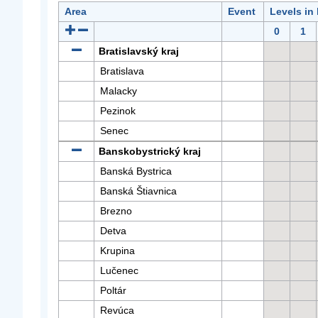
Area
Event
Levels in
0
1
Bratislavský kraj
Bratislava
Malacky
Pezinok
Senec
Banskobystrický kraj
Banská Bystrica
Banská Štiavnica
Brezno
Detva
Krupina
Lučenec
Poltár
Revúca