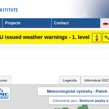
Projects
Contact
 issued weather warnings - 1. level
tures
Legenda
Informácie ÚVZ
Meteorologické výstrahy - Piatok -
Zobrazenie javu:
Snehové jazyky a