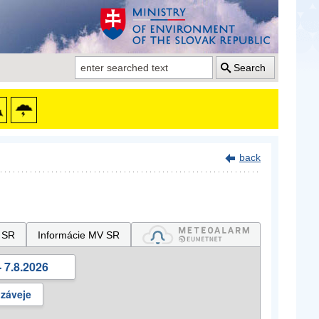
Search
back
 SR
Informácie MV SR
 7.8.2026
 záveje