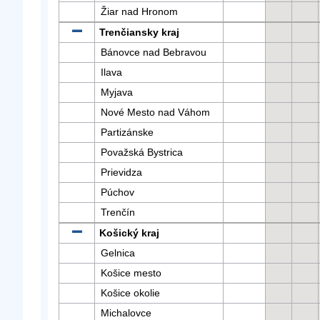
Žiar nad Hronom
Trenčiansky kraj
Bánovce nad Bebravou
Ilava
Myjava
Nové Mesto nad Váhom
Partizánske
Považská Bystrica
Prievidza
Púchov
Trenčín
Košický kraj
Gelnica
Košice mesto
Košice okolie
Michalovce