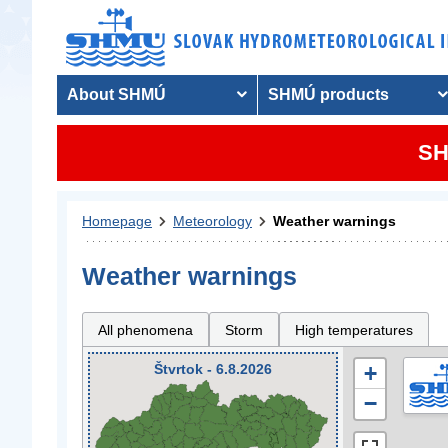
About SHMÚ
SHMÚ products
SH
Homepage
Meteorology
Weather warnings
Weather warnings
All phenomena
Storm
High temperatures
Štvrtok - 6.8.2026
+
−