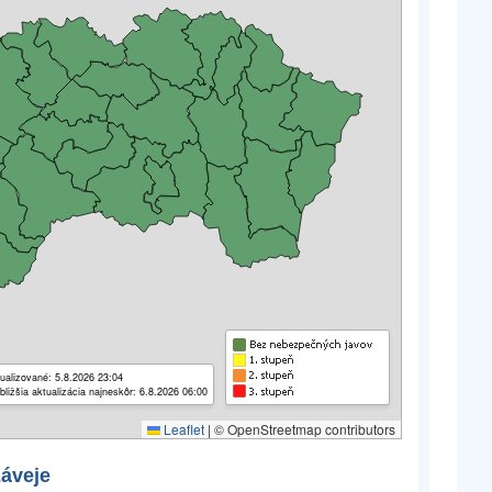
ualizované: 5.8.2026 23:04
bližšia aktualizácia najneskôr: 6.8.2026 06:00
Leaflet
|
© OpenStreetmap contributors
záveje