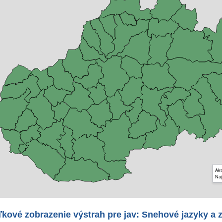
Akt
Naj
kové zobrazenie výstrah pre jav: Snehové jazyky a 