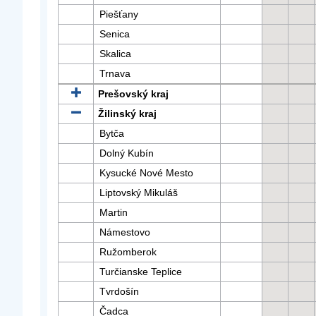
Piešťany
Senica
Skalica
Trnava
Prešovský kraj
Žilinský kraj
Bytča
Dolný Kubín
Kysucké Nové Mesto
Liptovský Mikuláš
Martin
Námestovo
Ružomberok
Turčianske Teplice
Tvrdošín
Čadca