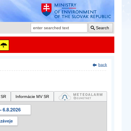
Search
back
 SR
Informácie MV SR
- 6.8.2026
 záveje