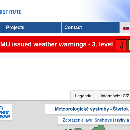
Projects
Contact
MU issued weather warnings - 3. level
Legenda
Informácie ÚVZ
Meteorologické výstrahy - Štvrtok 
Zobrazenie javu:
Snehové jazyky a