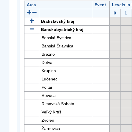
Area
Event
Levels in
0
1
Bratislavský kraj
Banskobystrický kraj
Banská Bystrica
Banská Štiavnica
Brezno
Detva
Krupina
Lučenec
Poltár
Revúca
Rimavská Sobota
Veľký Krtíš
Zvolen
Žarnovica