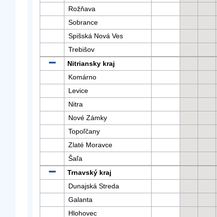
Rožňava
Sobrance
Spišská Nová Ves
Trebišov
Nitriansky kraj
Komárno
Levice
Nitra
Nové Zámky
Topoľčany
Zlaté Moravce
Šaľa
Trnavský kraj
Dunajská Streda
Galanta
Hlohovec