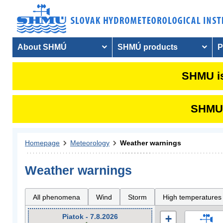
About SHMÚ
SHMÚ products
P
SHMU is
SHMU i
Homepage
Meteorology
Weather warnings
Weather warnings
All phenomena
Wind
Storm
High temperatures
Piatok - 7.8.2026
+