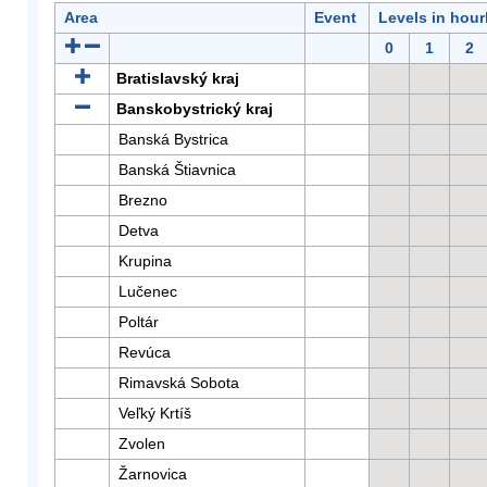
Area
Event
Levels in hour
0
1
2
Bratislavský kraj
Banskobystrický kraj
Banská Bystrica
Banská Štiavnica
Brezno
Detva
Krupina
Lučenec
Poltár
Revúca
Rimavská Sobota
Veľký Krtíš
Zvolen
Žarnovica