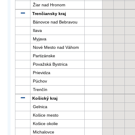
Žiar nad Hronom
Trenčiansky kraj
Bánovce nad Bebravou
Ilava
Myjava
Nové Mesto nad Váhom
Partizánske
Považská Bystrica
Prievidza
Púchov
Trenčín
Košický kraj
Gelnica
Košice mesto
Košice okolie
Michalovce