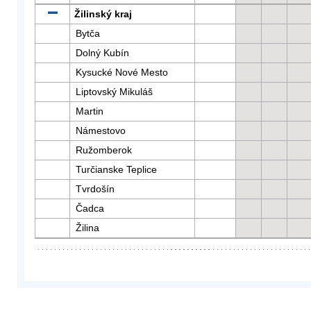
Žilinský kraj
Bytča
Dolný Kubín
Kysucké Nové Mesto
Liptovský Mikuláš
Martin
Námestovo
Ružomberok
Turčianske Teplice
Tvrdošín
Čadca
Žilina