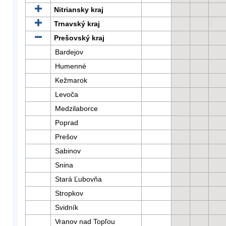
Nitriansky kraj
Trnavský kraj
Prešovský kraj
Bardejov
Humenné
Kežmarok
Levoča
Medzilaborce
Poprad
Prešov
Sabinov
Snina
Stará Ľubovňa
Stropkov
Svidník
Vranov nad Topľou