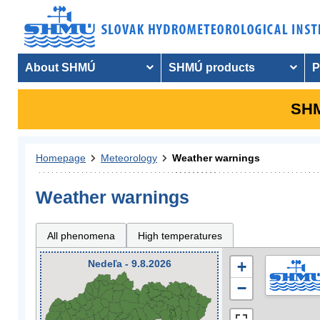
About SHMÚ
SHMÚ products
P
SHM
Homepage
Meteorology
Weather warnings
Weather warnings
All phenomena
High temperatures
Nedeľa - 9.8.2026
+
−