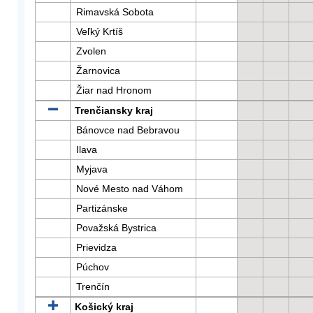
Rimavská Sobota
Veľký Krtíš
Zvolen
Žarnovica
Žiar nad Hronom
Trenčiansky kraj
Bánovce nad Bebravou
Ilava
Myjava
Nové Mesto nad Váhom
Partizánske
Považská Bystrica
Prievidza
Púchov
Trenčín
Košický kraj