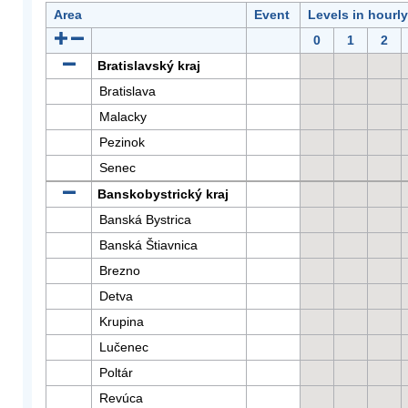
Area
Event
Levels in hourl
0
1
2
Bratislavský kraj
Bratislava
Malacky
Pezinok
Senec
Banskobystrický kraj
Banská Bystrica
Banská Štiavnica
Brezno
Detva
Krupina
Lučenec
Poltár
Revúca