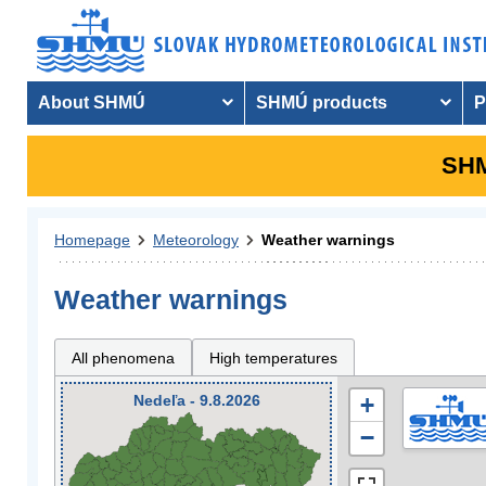
About SHMÚ
SHMÚ products
P
SHM
Homepage
Meteorology
Weather warnings
Weather warnings
All phenomena
High temperatures
Nedeľa - 9.8.2026
+
−