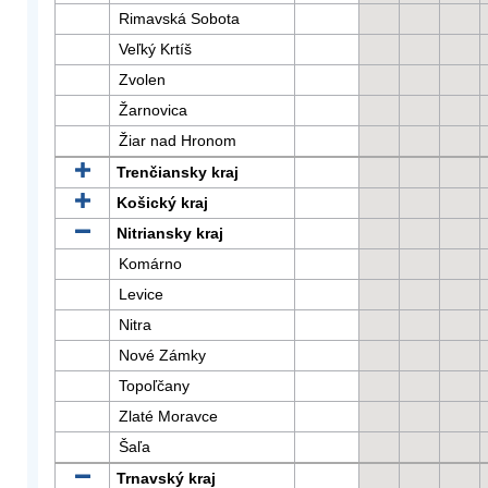
Rimavská Sobota
Veľký Krtíš
Zvolen
Žarnovica
Žiar nad Hronom
Trenčiansky kraj
Košický kraj
Nitriansky kraj
Komárno
Levice
Nitra
Nové Zámky
Topoľčany
Zlaté Moravce
Šaľa
Trnavský kraj