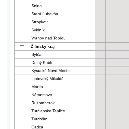
Snina
Stará Ľubovňa
Stropkov
Svidník
Vranov nad Topľou
Žilinský kraj
Bytča
Dolný Kubín
Kysucké Nové Mesto
Liptovský Mikuláš
Martin
Námestovo
Ružomberok
Turčianske Teplice
Tvrdošín
Čadca