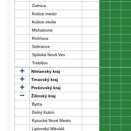
Gelnica
0
0
0
Košice mesto
0
0
0
Košice okolie
0
0
0
Michalovce
0
0
0
Rožňava
0
0
0
Sobrance
0
0
0
Spišská Nová Ves
0
0
0
Trebišov
0
0
0
Nitriansky kraj
0
0
0
Trnavský kraj
0
0
0
Prešovský kraj
0
0
0
Žilinský kraj
0
0
0
Bytča
0
0
0
Dolný Kubín
0
0
0
Kysucké Nové Mesto
0
0
0
Liptovský Mikuláš
0
0
0