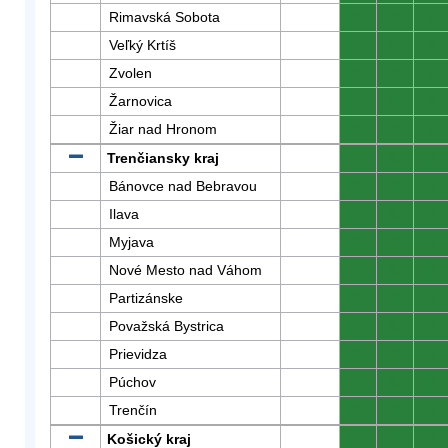
Rimavská Sobota
0
0
0
Veľký Krtíš
0
0
0
Zvolen
0
0
0
Žarnovica
0
0
0
Žiar nad Hronom
0
0
0
Trenčiansky kraj
0
0
0
Bánovce nad Bebravou
0
0
0
Ilava
0
0
0
Myjava
0
0
0
Nové Mesto nad Váhom
0
0
0
Partizánske
0
0
0
Považská Bystrica
0
0
0
Prievidza
0
0
0
Púchov
0
0
0
Trenčín
0
0
0
Košický kraj
0
0
0