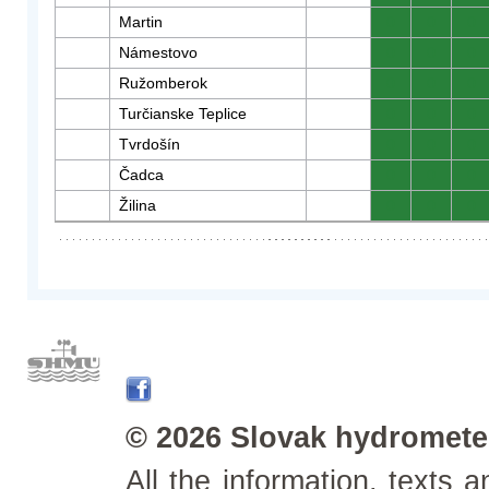
Martin
0
0
0
Námestovo
0
0
0
Ružomberok
0
0
0
Turčianske Teplice
0
0
0
Tvrdošín
0
0
0
Čadca
0
0
0
Žilina
0
0
0
© 2026 Slovak hydrometeo
All the information, texts