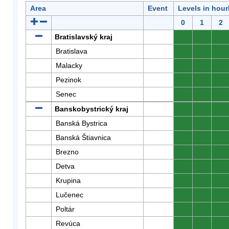
Area
Event
Levels in hour
0
1
2
Bratislavský kraj
0
0
0
Bratislava
0
0
0
Malacky
0
0
0
Pezinok
0
0
0
Senec
0
0
0
Banskobystrický kraj
0
0
0
Banská Bystrica
0
0
0
Banská Štiavnica
0
0
0
Brezno
0
0
0
Detva
0
0
0
Krupina
0
0
0
Lučenec
0
0
0
Poltár
0
0
0
Revúca
0
0
0