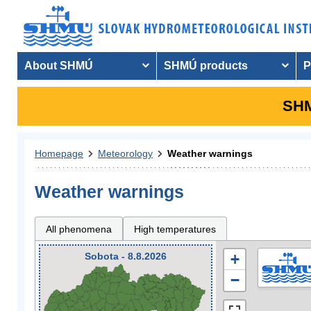
About SHMÚ
SHMÚ products
P
SHM
Homepage
Meteorology
Weather warnings
Weather warnings
All phenomena
High temperatures
Sobota - 8.8.2026
+
−