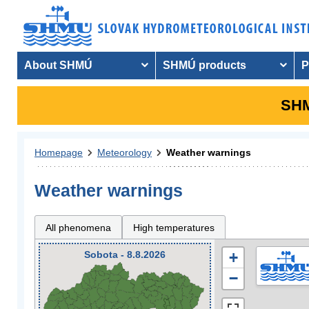
About SHMÚ
SHMÚ products
P
SHM
Homepage
Meteorology
Weather warnings
Weather warnings
All phenomena
High temperatures
Sobota - 8.8.2026
+
−