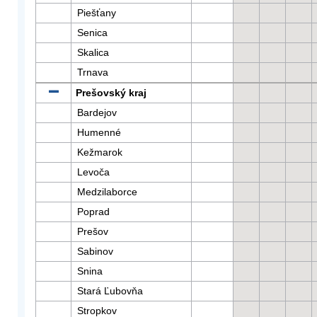
Piešťany
Senica
Skalica
Trnava
Prešovský kraj
Bardejov
Humenné
Kežmarok
Levoča
Medzilaborce
Poprad
Prešov
Sabinov
Snina
Stará Ľubovňa
Stropkov