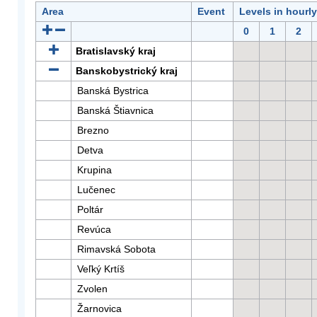
Area
Event
Levels in hourl
0
1
2
Bratislavský kraj
Banskobystrický kraj
Banská Bystrica
Banská Štiavnica
Brezno
Detva
Krupina
Lučenec
Poltár
Revúca
Rimavská Sobota
Veľký Krtíš
Zvolen
Žarnovica