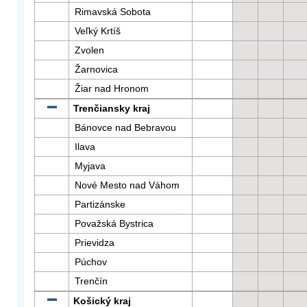
Rimavská Sobota
Veľký Krtíš
Zvolen
Žarnovica
Žiar nad Hronom
Trenčiansky kraj
Bánovce nad Bebravou
Ilava
Myjava
Nové Mesto nad Váhom
Partizánske
Považská Bystrica
Prievidza
Púchov
Trenčín
Košický kraj