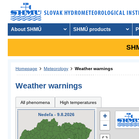
About SHMÚ
SHMÚ products
P
SHM
Homepage
Meteorology
Weather warnings
Weather warnings
All phenomena
High temperatures
Nedeľa - 9.8.2026
+
−