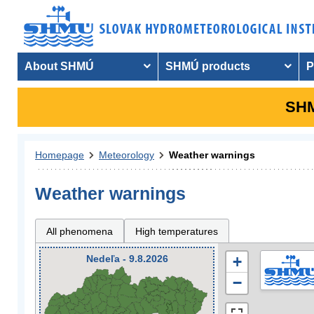
About SHMÚ
SHMÚ products
P
SHM
Homepage
Meteorology
Weather warnings
Weather warnings
All phenomena
High temperatures
Nedeľa - 9.8.2026
+
−