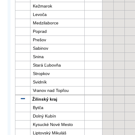
Kežmarok
Levoča
Medzilaborce
Poprad
Prešov
Sabinov
Snina
Stará Ľubovňa
Stropkov
Svidník
Vranov nad Topľou
Žilinský kraj
Bytča
Dolný Kubín
Kysucké Nové Mesto
Liptovský Mikuláš