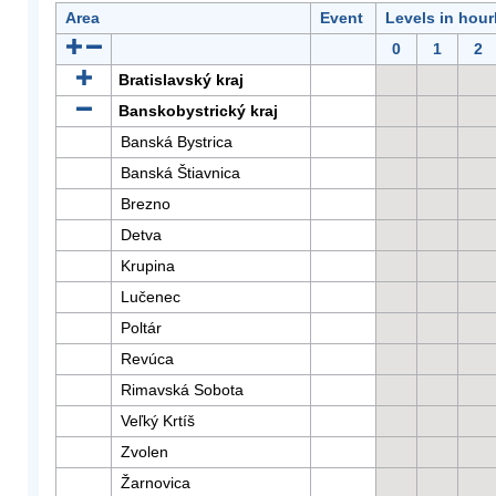
Area
Event
Levels in hour
0
1
2
Bratislavský kraj
Banskobystrický kraj
Banská Bystrica
Banská Štiavnica
Brezno
Detva
Krupina
Lučenec
Poltár
Revúca
Rimavská Sobota
Veľký Krtíš
Zvolen
Žarnovica