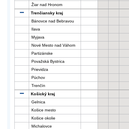
Žiar nad Hronom
Trenčiansky kraj
Bánovce nad Bebravou
Ilava
Myjava
Nové Mesto nad Váhom
Partizánske
Považská Bystrica
Prievidza
Púchov
Trenčín
Košický kraj
Gelnica
Košice mesto
Košice okolie
Michalovce