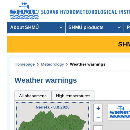
About SHMÚ
SHMÚ products
P
SHM
Homepage
Meteorology
Weather warnings
Weather warnings
All phenomena
High temperatures
Nedeľa - 9.8.2026
+
−