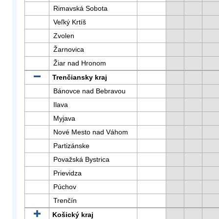
Rimavská Sobota
Veľký Krtíš
Zvolen
Žarnovica
Žiar nad Hronom
Trenčiansky kraj
Bánovce nad Bebravou
Ilava
Myjava
Nové Mesto nad Váhom
Partizánske
Považská Bystrica
Prievidza
Púchov
Trenčín
Košický kraj